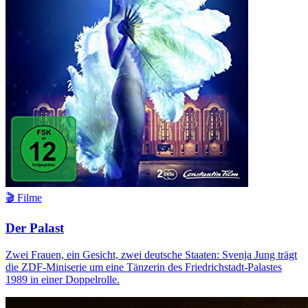
🎬 Filme
Der Palast
Zwei Frauen, ein Gesicht, zwei deutsche Staaten: Svenja Jung trägt
die ZDF-Miniserie um eine Tänzerin des Friedrichstadt-Palastes
1989 in einer Doppelrolle.