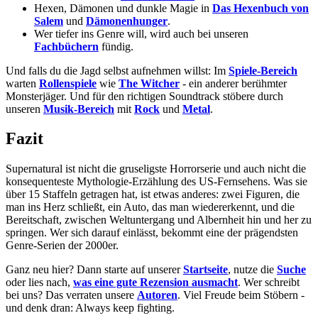
Hexen, Dämonen und dunkle Magie in
Das Hexenbuch von
Salem
und
Dämonenhunger
.
Wer tiefer ins Genre will, wird auch bei unseren
Fachbüchern
fündig.
Und falls du die Jagd selbst aufnehmen willst: Im
Spiele-Bereich
warten
Rollenspiele
wie
The Witcher
- ein anderer berühmter
Monsterjäger. Und für den richtigen Soundtrack stöbere durch
unseren
Musik-Bereich
mit
Rock
und
Metal
.
Fazit
Supernatural ist nicht die gruseligste Horrorserie und auch nicht die
konsequenteste Mythologie-Erzählung des US-Fernsehens. Was sie
über 15 Staffeln getragen hat, ist etwas anderes: zwei Figuren, die
man ins Herz schließt, ein Auto, das man wiedererkennt, und die
Bereitschaft, zwischen Weltuntergang und Albernheit hin und her zu
springen. Wer sich darauf einlässt, bekommt eine der prägendsten
Genre-Serien der 2000er.
Ganz neu hier? Dann starte auf unserer
Startseite
, nutze die
Suche
oder lies nach,
was eine gute Rezension ausmacht
. Wer schreibt
bei uns? Das verraten unsere
Autoren
. Viel Freude beim Stöbern -
und denk dran: Always keep fighting.