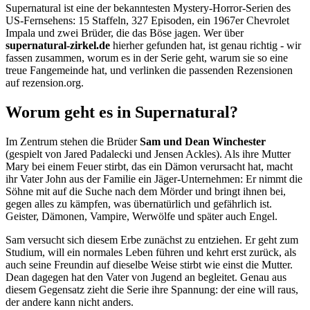
Supernatural ist eine der bekanntesten Mystery-Horror-Serien des
US-Fernsehens: 15 Staffeln, 327 Episoden, ein 1967er Chevrolet
Impala und zwei Brüder, die das Böse jagen. Wer über
supernatural-zirkel.de
hierher gefunden hat, ist genau richtig - wir
fassen zusammen, worum es in der Serie geht, warum sie so eine
treue Fangemeinde hat, und verlinken die passenden Rezensionen
auf rezension.org.
Worum geht es in Supernatural?
Im Zentrum stehen die Brüder
Sam und Dean Winchester
(gespielt von Jared Padalecki und Jensen Ackles). Als ihre Mutter
Mary bei einem Feuer stirbt, das ein Dämon verursacht hat, macht
ihr Vater John aus der Familie ein Jäger-Unternehmen: Er nimmt die
Söhne mit auf die Suche nach dem Mörder und bringt ihnen bei,
gegen alles zu kämpfen, was übernatürlich und gefährlich ist.
Geister, Dämonen, Vampire, Werwölfe und später auch Engel.
Sam versucht sich diesem Erbe zunächst zu entziehen. Er geht zum
Studium, will ein normales Leben führen und kehrt erst zurück, als
auch seine Freundin auf dieselbe Weise stirbt wie einst die Mutter.
Dean dagegen hat den Vater von Jugend an begleitet. Genau aus
diesem Gegensatz zieht die Serie ihre Spannung: der eine will raus,
der andere kann nicht anders.