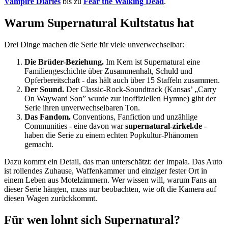
Vampire Diaries
bis zu
Fear the Walking Dead
.
Warum Supernatural Kultstatus hat
Drei Dinge machen die Serie für viele unverwechselbar:
Die Brüder-Beziehung.
Im Kern ist Supernatural eine
Familiengeschichte über Zusammenhalt, Schuld und
Opferbereitschaft - das hält auch über 15 Staffeln zusammen.
Der Sound.
Der Classic-Rock-Soundtrack (Kansas’ „Carry
On Wayward Son” wurde zur inoffiziellen Hymne) gibt der
Serie ihren unverwechselbaren Ton.
Das Fandom.
Conventions, Fanfiction und unzählige
Communities - eine davon war
supernatural-zirkel.de
-
haben die Serie zu einem echten Popkultur-Phänomen
gemacht.
Dazu kommt ein Detail, das man unterschätzt: der Impala. Das Auto
ist rollendes Zuhause, Waffenkammer und einziger fester Ort in
einem Leben aus Motelzimmern. Wer wissen will, warum Fans an
dieser Serie hängen, muss nur beobachten, wie oft die Kamera auf
diesen Wagen zurückkommt.
Für wen lohnt sich Supernatural?