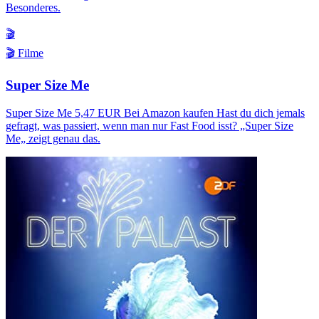
Besonderes.
🎬
🎬 Filme
Super Size Me
Super Size Me 5,47 EUR Bei Amazon kaufen Hast du dich jemals
gefragt, was passiert, wenn man nur Fast Food isst? „Super Size
Me„ zeigt genau das.