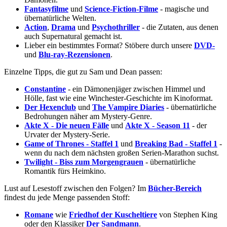
Fantasyfilme
und
Science-Fiction-Filme
- magische und
übernatürliche Welten.
Action
,
Drama
und
Psychothriller
- die Zutaten, aus denen
auch Supernatural gemacht ist.
Lieber ein bestimmtes Format? Stöbere durch unsere
DVD-
und
Blu-ray-Rezensionen
.
Einzelne Tipps, die gut zu Sam und Dean passen:
Constantine
- ein Dämonenjäger zwischen Himmel und
Hölle, fast wie eine Winchester-Geschichte im Kinoformat.
Der Hexenclub
und
The Vampire Diaries
- übernatürliche
Bedrohungen näher am Mystery-Genre.
Akte X - Die neuen Fälle
und
Akte X - Season 11
- der
Urvater der Mystery-Serie.
Game of Thrones - Staffel 1
und
Breaking Bad - Staffel 1
-
wenn du nach dem nächsten großen Serien-Marathon suchst.
Twilight - Biss zum Morgengrauen
- übernatürliche
Romantik fürs Heimkino.
Lust auf Lesestoff zwischen den Folgen? Im
Bücher-Bereich
findest du jede Menge passenden Stoff:
Romane
wie
Friedhof der Kuscheltiere
von Stephen King
oder den Klassiker
Der Sandmann
.