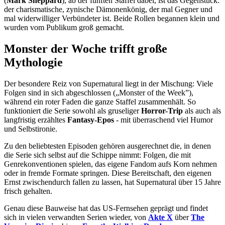
(
Mark Sheppard
), ab der fünften Staffel dabei, ist das Gegenstück:
der charismatische, zynische Dämonenkönig, der mal Gegner und
mal widerwilliger Verbündeter ist. Beide Rollen begannen klein und
wurden vom Publikum groß gemacht.
Monster der Woche trifft große
Mythologie
Der besondere Reiz von Supernatural liegt in der Mischung: Viele
Folgen sind in sich abgeschlossen („Monster of the Week”),
während ein roter Faden die ganze Staffel zusammenhält. So
funktioniert die Serie sowohl als gruseliger
Horror-Trip
als auch als
langfristig erzähltes
Fantasy-Epos
- mit überraschend viel Humor
und Selbstironie.
Zu den beliebtesten Episoden gehören ausgerechnet die, in denen
die Serie sich selbst auf die Schippe nimmt: Folgen, die mit
Genrekonventionen spielen, das eigene Fandom aufs Korn nehmen
oder in fremde Formate springen. Diese Bereitschaft, den eigenen
Ernst zwischendurch fallen zu lassen, hat Supernatural über 15 Jahre
frisch gehalten.
Genau diese Bauweise hat das US-Fernsehen geprägt und findet
sich in vielen verwandten Serien wieder, von
Akte X
über
The