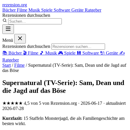
rezension
.org
Bücher
Filme
Musik
Spiele
Software
Geräte
Ratgeber
Rezensionen durchsuchen
Menü
Rezensionen durchsuchen
📚
Bücher
🎬
Filme
🎵
Musik
🎮
Spiele
💾
Software
🔌
Geräte
✍️
Ratgeber
Start
/
Filme
/
Supernatural (TV-Serie): Sam, Dean und die Jagd auf
das Böse
Supernatural (TV-Serie): Sam, Dean und
die Jagd auf das Böse
★★★★★
4,5 von 5
von Rezension.org
· 2026-06-17
· aktualisiert
2026-07-28
Kurzfazit:
15 Staffeln Monsterjagd, die als Familiengeschichte am
besten wirkt.