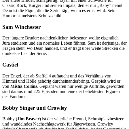
Der ältere Bruder: schlagfertig, loyal, mit einer Schwäche für
Classic Rock, Burger und seinen Impala, den er nur „Baby” nennt.
Dean ist die Figur, die die Serie trägt, wenn es ernst wird. Sein
Humor ist meistens Schutzschild.
Sam Winchester
Der jüngere Bruder: nachdenklicher, belesener, wollte eigentlich
Jura studieren und ein normales Leben führen. Sam ist derjenige, der
Fragen stellt, wo Dean handelt, und er trägt über weite Strecken die
dunkelste Last der Serie.
Castiel
Der Engel, der ab Staffel 4 auftaucht und das Verhältnis von
Himmel und Hölle gehörig durcheinanderbringt. Gespielt wird er
von
Misha Collins
. Geplant waren nur wenige Auftritte, geworden
sind daraus rund 225 Episoden und eine der beliebtesten Figuren
des Fandoms.
Bobby Singer und Crowley
Bobby (
Jim Beaver
) ist der väterliche Freund, Schrottplatzbesitzer
und wandelndes Nachschlagewerk für Jägerwissen. Crowley