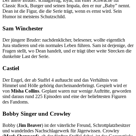
Der ältere Bruder: schlagfertig, loyal, mit einer Schwäche für
Classic Rock, Burger und seinen Impala, den er nur „Baby” nennt.
Dean ist die Figur, die die Serie trägt, wenn es ernst wird. Sein
Humor ist meistens Schutzschild.
Sam Winchester
Der jüngere Bruder: nachdenklicher, belesener, wollte eigentlich
Jura studieren und ein normales Leben führen. Sam ist derjenige, der
Fragen stellt, wo Dean handelt, und er trägt über weite Strecken die
dunkelste Last der Serie.
Castiel
Der Engel, der ab Staffel 4 auftaucht und das Verhältnis von
Himmel und Hölle gehörig durcheinanderbringt. Gespielt wird er
von
Misha Collins
. Geplant waren nur wenige Auftritte, geworden
sind daraus rund 225 Episoden und eine der beliebtesten Figuren
des Fandoms.
Bobby Singer und Crowley
Bobby (
Jim Beaver
) ist der väterliche Freund, Schrottplatzbesitzer
und wandelndes Nachschlagewerk für Jägerwissen. Crowley