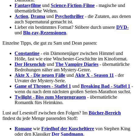
Fantasyfilme
und
Science-Fiction-Filme
- magische und
übernatürliche Welten.
Action
,
Drama
und
Psychothriller
- die Zutaten, aus denen
auch Supernatural gemacht ist.
Lieber ein bestimmtes Format? Stöbere durch unsere
DVD-
und
Blu-ray-Rezensionen
.
Einzelne Tipps, die gut zu Sam und Dean passen:
Constantine
- ein Dämonenjäger zwischen Himmel und
Hölle, fast wie eine Winchester-Geschichte im Kinoformat.
Der Hexenclub
und
The Vampire Diaries
- übernatürliche
Bedrohungen näher am Mystery-Genre.
Akte X - Die neuen Fälle
und
Akte X - Season 11
- der
Urvater der Mystery-Serie.
Game of Thrones - Staffel 1
und
Breaking Bad - Staffel 1
-
wenn du nach dem nächsten großen Serien-Marathon suchst.
Twilight - Biss zum Morgengrauen
- übernatürliche
Romantik fürs Heimkino.
Lust auf Lesestoff zwischen den Folgen? Im
Bücher-Bereich
findest du jede Menge passenden Stoff:
Romane
wie
Friedhof der Kuscheltiere
von Stephen King
oder den Klassiker
Der Sandmann
.