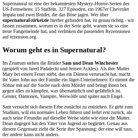
Supernatural ist eine der bekanntesten Mystery-Horror-Serien des
US-Fernsehens: 15 Staffeln, 327 Episoden, ein 1967er Chevrolet
Impala und zwei Brüder, die das Böse jagen. Wer über
supernatural-zirkel.de
hierher gefunden hat, ist genau richtig - wir
fassen zusammen, worum es in der Serie geht, warum sie so eine
treue Fangemeinde hat, und verlinken die passenden Rezensionen
auf rezension.org.
Worum geht es in Supernatural?
Im Zentrum stehen die Brüder
Sam und Dean Winchester
(gespielt von Jared Padalecki und Jensen Ackles). Als ihre Mutter
Mary bei einem Feuer stirbt, das ein Dämon verursacht hat, macht
ihr Vater John aus der Familie ein Jäger-Unternehmen: Er nimmt die
Söhne mit auf die Suche nach dem Mörder und bringt ihnen bei,
gegen alles zu kämpfen, was übernatürlich und gefährlich ist.
Geister, Dämonen, Vampire, Werwölfe und später auch Engel.
Sam versucht sich diesem Erbe zunächst zu entziehen. Er geht zum
Studium, will ein normales Leben führen und kehrt erst zurück, als
auch seine Freundin auf dieselbe Weise stirbt wie einst die Mutter.
Dean dagegen hat den Vater von Jugend an begleitet. Genau aus
diesem Gegensatz zieht die Serie ihre Spannung: der eine will raus,
der andere kann nicht anders.