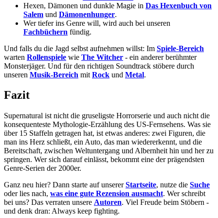
Hexen, Dämonen und dunkle Magie in
Das Hexenbuch von
Salem
und
Dämonenhunger
.
Wer tiefer ins Genre will, wird auch bei unseren
Fachbüchern
fündig.
Und falls du die Jagd selbst aufnehmen willst: Im
Spiele-Bereich
warten
Rollenspiele
wie
The Witcher
- ein anderer berühmter
Monsterjäger. Und für den richtigen Soundtrack stöbere durch
unseren
Musik-Bereich
mit
Rock
und
Metal
.
Fazit
Supernatural ist nicht die gruseligste Horrorserie und auch nicht die
konsequenteste Mythologie-Erzählung des US-Fernsehens. Was sie
über 15 Staffeln getragen hat, ist etwas anderes: zwei Figuren, die
man ins Herz schließt, ein Auto, das man wiedererkennt, und die
Bereitschaft, zwischen Weltuntergang und Albernheit hin und her zu
springen. Wer sich darauf einlässt, bekommt eine der prägendsten
Genre-Serien der 2000er.
Ganz neu hier? Dann starte auf unserer
Startseite
, nutze die
Suche
oder lies nach,
was eine gute Rezension ausmacht
. Wer schreibt
bei uns? Das verraten unsere
Autoren
. Viel Freude beim Stöbern -
und denk dran: Always keep fighting.