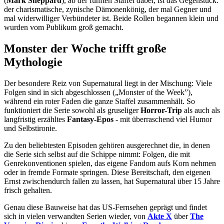
(
Mark Sheppard
), ab der fünften Staffel dabei, ist das Gegenstück:
der charismatische, zynische Dämonenkönig, der mal Gegner und
mal widerwilliger Verbündeter ist. Beide Rollen begannen klein und
wurden vom Publikum groß gemacht.
Monster der Woche trifft große
Mythologie
Der besondere Reiz von Supernatural liegt in der Mischung: Viele
Folgen sind in sich abgeschlossen („Monster of the Week”),
während ein roter Faden die ganze Staffel zusammenhält. So
funktioniert die Serie sowohl als gruseliger
Horror-Trip
als auch als
langfristig erzähltes
Fantasy-Epos
- mit überraschend viel Humor
und Selbstironie.
Zu den beliebtesten Episoden gehören ausgerechnet die, in denen
die Serie sich selbst auf die Schippe nimmt: Folgen, die mit
Genrekonventionen spielen, das eigene Fandom aufs Korn nehmen
oder in fremde Formate springen. Diese Bereitschaft, den eigenen
Ernst zwischendurch fallen zu lassen, hat Supernatural über 15 Jahre
frisch gehalten.
Genau diese Bauweise hat das US-Fernsehen geprägt und findet
sich in vielen verwandten Serien wieder, von
Akte X
über
The