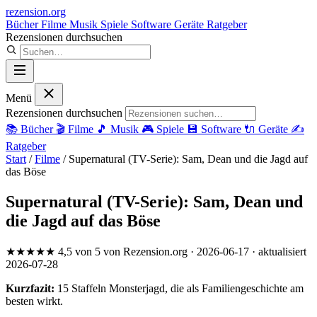
rezension
.org
Bücher
Filme
Musik
Spiele
Software
Geräte
Ratgeber
Rezensionen durchsuchen
Menü
Rezensionen durchsuchen
📚
Bücher
🎬
Filme
🎵
Musik
🎮
Spiele
💾
Software
🔌
Geräte
✍️
Ratgeber
Start
/
Filme
/
Supernatural (TV-Serie): Sam, Dean und die Jagd auf
das Böse
Supernatural (TV-Serie): Sam, Dean und
die Jagd auf das Böse
★★★★★
4,5 von 5
von Rezension.org
· 2026-06-17
· aktualisiert
2026-07-28
Kurzfazit:
15 Staffeln Monsterjagd, die als Familiengeschichte am
besten wirkt.