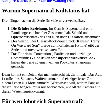
Vampire Diaries
bis zu
Fear the Walking Dead
.
Warum Supernatural Kultstatus hat
Drei Dinge machen die Serie für viele unverwechselbar:
Die Brüder-Beziehung.
Im Kern ist Supernatural eine
Familiengeschichte über Zusammenhalt, Schuld und
Opferbereitschaft - das hält auch über 15 Staffeln zusammen.
Der Sound.
Der Classic-Rock-Soundtrack (Kansas’ „Carry
On Wayward Son” wurde zur inoffiziellen Hymne) gibt der
Serie ihren unverwechselbaren Ton.
Das Fandom.
Conventions, Fanfiction und unzählige
Communities - eine davon war
supernatural-zirkel.de
-
haben die Serie zu einem echten Popkultur-Phänomen
gemacht.
Dazu kommt ein Detail, das man unterschätzt: der Impala. Das Auto
ist rollendes Zuhause, Waffenkammer und einziger fester Ort in
einem Leben aus Motelzimmern. Wer wissen will, warum Fans an
dieser Serie hängen, muss nur beobachten, wie oft die Kamera auf
diesen Wagen zurückkommt.
Für wen lohnt sich Supernatural?