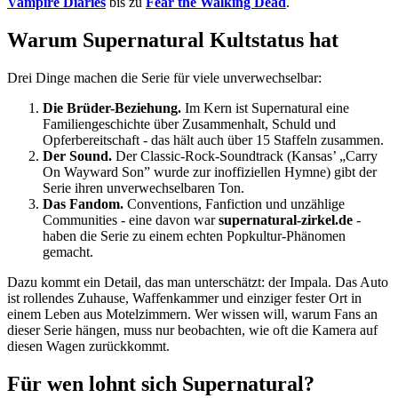
Vampire Diaries
bis zu
Fear the Walking Dead
.
Warum Supernatural Kultstatus hat
Drei Dinge machen die Serie für viele unverwechselbar:
Die Brüder-Beziehung.
Im Kern ist Supernatural eine
Familiengeschichte über Zusammenhalt, Schuld und
Opferbereitschaft - das hält auch über 15 Staffeln zusammen.
Der Sound.
Der Classic-Rock-Soundtrack (Kansas’ „Carry
On Wayward Son” wurde zur inoffiziellen Hymne) gibt der
Serie ihren unverwechselbaren Ton.
Das Fandom.
Conventions, Fanfiction und unzählige
Communities - eine davon war
supernatural-zirkel.de
-
haben die Serie zu einem echten Popkultur-Phänomen
gemacht.
Dazu kommt ein Detail, das man unterschätzt: der Impala. Das Auto
ist rollendes Zuhause, Waffenkammer und einziger fester Ort in
einem Leben aus Motelzimmern. Wer wissen will, warum Fans an
dieser Serie hängen, muss nur beobachten, wie oft die Kamera auf
diesen Wagen zurückkommt.
Für wen lohnt sich Supernatural?