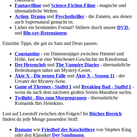
Fantasyfilme
und
Science-Fiction-Filme
- magische und
übernatürliche Welten.
Action
,
Drama
und
Psychothriller
- die Zutaten, aus denen
auch Supernatural gemacht ist.
Lieber ein bestimmtes Format? Stöbere durch unsere
DVD-
und
Blu-ray-Rezensionen
.
Einzelne Tipps, die gut zu Sam und Dean passen:
Constantine
- ein Dämonenjäger zwischen Himmel und
Hölle, fast wie eine Winchester-Geschichte im Kinoformat.
Der Hexenclub
und
The Vampire Diaries
- übernatürliche
Bedrohungen näher am Mystery-Genre.
Akte X - Die neuen Fälle
und
Akte X - Season 11
- der
Urvater der Mystery-Serie.
Game of Thrones - Staffel 1
und
Breaking Bad - Staffel 1
-
wenn du nach dem nächsten großen Serien-Marathon suchst.
Twilight - Biss zum Morgengrauen
- übernatürliche
Romantik fürs Heimkino.
Lust auf Lesestoff zwischen den Folgen? Im
Bücher-Bereich
findest du jede Menge passenden Stoff:
Romane
wie
Friedhof der Kuscheltiere
von Stephen King
oder den Klassiker
Der Sandmann
.