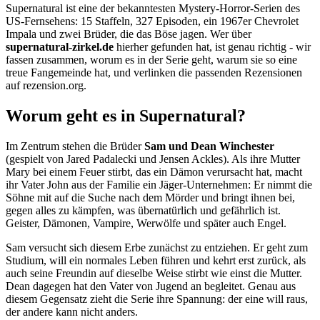
Supernatural ist eine der bekanntesten Mystery-Horror-Serien des
US-Fernsehens: 15 Staffeln, 327 Episoden, ein 1967er Chevrolet
Impala und zwei Brüder, die das Böse jagen. Wer über
supernatural-zirkel.de
hierher gefunden hat, ist genau richtig - wir
fassen zusammen, worum es in der Serie geht, warum sie so eine
treue Fangemeinde hat, und verlinken die passenden Rezensionen
auf rezension.org.
Worum geht es in Supernatural?
Im Zentrum stehen die Brüder
Sam und Dean Winchester
(gespielt von Jared Padalecki und Jensen Ackles). Als ihre Mutter
Mary bei einem Feuer stirbt, das ein Dämon verursacht hat, macht
ihr Vater John aus der Familie ein Jäger-Unternehmen: Er nimmt die
Söhne mit auf die Suche nach dem Mörder und bringt ihnen bei,
gegen alles zu kämpfen, was übernatürlich und gefährlich ist.
Geister, Dämonen, Vampire, Werwölfe und später auch Engel.
Sam versucht sich diesem Erbe zunächst zu entziehen. Er geht zum
Studium, will ein normales Leben führen und kehrt erst zurück, als
auch seine Freundin auf dieselbe Weise stirbt wie einst die Mutter.
Dean dagegen hat den Vater von Jugend an begleitet. Genau aus
diesem Gegensatz zieht die Serie ihre Spannung: der eine will raus,
der andere kann nicht anders.