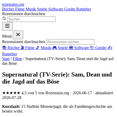
rezension
.org
Bücher
Filme
Musik
Spiele
Software
Geräte
Ratgeber
Rezensionen durchsuchen
Menü
Rezensionen durchsuchen
📚
Bücher
🎬
Filme
🎵
Musik
🎮
Spiele
💾
Software
🔌
Geräte
✍️
Ratgeber
Start
/
Filme
/
Supernatural (TV-Serie): Sam, Dean und die Jagd auf
das Böse
Supernatural (TV-Serie): Sam, Dean und
die Jagd auf das Böse
★★★★★
4,5 von 5
von Rezension.org
· 2026-06-17
· aktualisiert
2026-07-28
Kurzfazit:
15 Staffeln Monsterjagd, die als Familiengeschichte am
besten wirkt.