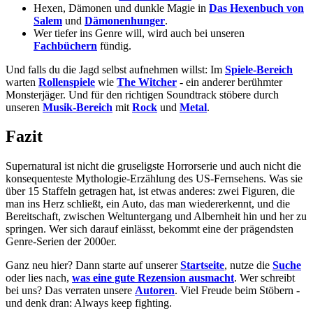
Hexen, Dämonen und dunkle Magie in
Das Hexenbuch von
Salem
und
Dämonenhunger
.
Wer tiefer ins Genre will, wird auch bei unseren
Fachbüchern
fündig.
Und falls du die Jagd selbst aufnehmen willst: Im
Spiele-Bereich
warten
Rollenspiele
wie
The Witcher
- ein anderer berühmter
Monsterjäger. Und für den richtigen Soundtrack stöbere durch
unseren
Musik-Bereich
mit
Rock
und
Metal
.
Fazit
Supernatural ist nicht die gruseligste Horrorserie und auch nicht die
konsequenteste Mythologie-Erzählung des US-Fernsehens. Was sie
über 15 Staffeln getragen hat, ist etwas anderes: zwei Figuren, die
man ins Herz schließt, ein Auto, das man wiedererkennt, und die
Bereitschaft, zwischen Weltuntergang und Albernheit hin und her zu
springen. Wer sich darauf einlässt, bekommt eine der prägendsten
Genre-Serien der 2000er.
Ganz neu hier? Dann starte auf unserer
Startseite
, nutze die
Suche
oder lies nach,
was eine gute Rezension ausmacht
. Wer schreibt
bei uns? Das verraten unsere
Autoren
. Viel Freude beim Stöbern -
und denk dran: Always keep fighting.