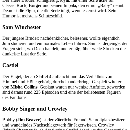
Der ältere Bruder: schlagfertig, loyal, mit einer Schwäche für
Classic Rock, Burger und seinen Impala, den er nur „Baby” nennt.
Dean ist die Figur, die die Serie trägt, wenn es ernst wird. Sein
Humor ist meistens Schutzschild.
Sam Winchester
Der jüngere Bruder: nachdenklicher, belesener, wollte eigentlich
Jura studieren und ein normales Leben führen. Sam ist derjenige, der
Fragen stellt, wo Dean handelt, und er trägt über weite Strecken die
dunkelste Last der Serie.
Castiel
Der Engel, der ab Staffel 4 auftaucht und das Verhältnis von
Himmel und Hölle gehörig durcheinanderbringt. Gespielt wird er
von
Misha Collins
. Geplant waren nur wenige Auftritte, geworden
sind daraus rund 225 Episoden und eine der beliebtesten Figuren
des Fandoms.
Bobby Singer und Crowley
Bobby (
Jim Beaver
) ist der väterliche Freund, Schrottplatzbesitzer
und wandelndes Nachschlagewerk für Jägerwissen. Crowley