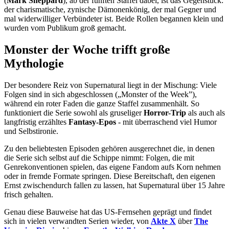
(
Mark Sheppard
), ab der fünften Staffel dabei, ist das Gegenstück:
der charismatische, zynische Dämonenkönig, der mal Gegner und
mal widerwilliger Verbündeter ist. Beide Rollen begannen klein und
wurden vom Publikum groß gemacht.
Monster der Woche trifft große
Mythologie
Der besondere Reiz von Supernatural liegt in der Mischung: Viele
Folgen sind in sich abgeschlossen („Monster of the Week”),
während ein roter Faden die ganze Staffel zusammenhält. So
funktioniert die Serie sowohl als gruseliger
Horror-Trip
als auch als
langfristig erzähltes
Fantasy-Epos
- mit überraschend viel Humor
und Selbstironie.
Zu den beliebtesten Episoden gehören ausgerechnet die, in denen
die Serie sich selbst auf die Schippe nimmt: Folgen, die mit
Genrekonventionen spielen, das eigene Fandom aufs Korn nehmen
oder in fremde Formate springen. Diese Bereitschaft, den eigenen
Ernst zwischendurch fallen zu lassen, hat Supernatural über 15 Jahre
frisch gehalten.
Genau diese Bauweise hat das US-Fernsehen geprägt und findet
sich in vielen verwandten Serien wieder, von
Akte X
über
The