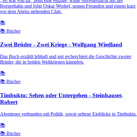
„So war von da“ zeigt eine einzige, wilde Silvesternacht auf der
Reeperbahn und folgt Oskar Wrobel, seinen Freunden und einem kurz
vor dem Abriss stehenden Club.
📚
📚 Bücher
Zwei Brüder - Zwei Kriege - Wolfgang Wiedland
Das Buch erzählt lebhaft und gut recherchiert die Geschichte zweier
Brüder, die in beiden Weltkriegen kämpfen.
📚
📚 Bücher
Timbuktu: Sehen oder Untergehen - Steinhauser,
Robert
Abenteuer verbunden mit Politik, sowie seltene Einblicke in Timbuktu.
📚
📚 Bücher