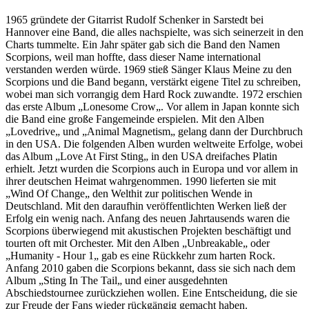
1965 gründete der Gitarrist Rudolf Schenker in Sarstedt bei
Hannover eine Band, die alles nachspielte, was sich seinerzeit in den
Charts tummelte. Ein Jahr später gab sich die Band den Namen
Scorpions, weil man hoffte, dass dieser Name international
verstanden werden würde. 1969 stieß Sänger Klaus Meine zu den
Scorpions und die Band begann, verstärkt eigene Titel zu schreiben,
wobei man sich vorrangig dem Hard Rock zuwandte. 1972 erschien
das erste Album „Lonesome Crow„. Vor allem in Japan konnte sich
die Band eine große Fangemeinde erspielen. Mit den Alben
„Lovedrive„ und „Animal Magnetism„ gelang dann der Durchbruch
in den USA. Die folgenden Alben wurden weltweite Erfolge, wobei
das Album „Love At First Sting„ in den USA dreifaches Platin
erhielt. Jetzt wurden die Scorpions auch in Europa und vor allem in
ihrer deutschen Heimat wahrgenommen. 1990 lieferten sie mit
„Wind Of Change„ den Welthit zur politischen Wende in
Deutschland. Mit den daraufhin veröffentlichten Werken ließ der
Erfolg ein wenig nach. Anfang des neuen Jahrtausends waren die
Scorpions überwiegend mit akustischen Projekten beschäftigt und
tourten oft mit Orchester. Mit den Alben „Unbreakable„ oder
„Humanity - Hour 1„ gab es eine Rückkehr zum harten Rock.
Anfang 2010 gaben die Scorpions bekannt, dass sie sich nach dem
Album „Sting In The Tail„ und einer ausgedehnten
Abschiedstournee zurückziehen wollen. Eine Entscheidung, die sie
zur Freude der Fans wieder rückgängig gemacht haben.