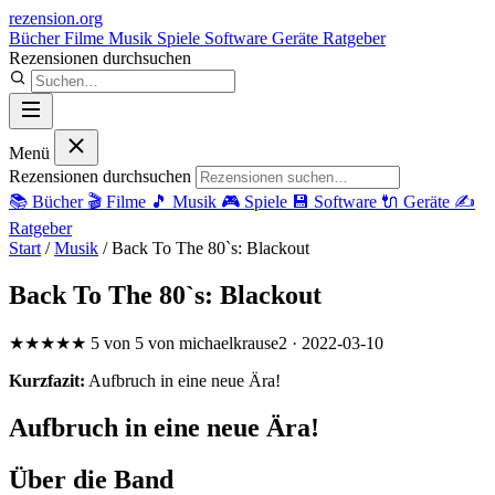
rezension
.org
Bücher
Filme
Musik
Spiele
Software
Geräte
Ratgeber
Rezensionen durchsuchen
Menü
Rezensionen durchsuchen
📚
Bücher
🎬
Filme
🎵
Musik
🎮
Spiele
💾
Software
🔌
Geräte
✍️
Ratgeber
Start
/
Musik
/
Back To The 80`s: Blackout
Back To The 80`s: Blackout
★★★★★
5 von 5
von michaelkrause2
· 2022-03-10
Kurzfazit:
Aufbruch in eine neue Ära!
Aufbruch in eine neue Ära!
Über die Band