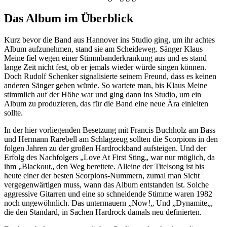
Das Album im Überblick
Kurz bevor die Band aus Hannover ins Studio ging, um ihr achtes
Album aufzunehmen, stand sie am Scheideweg. Sänger Klaus
Meine fiel wegen einer Stimmbanderkrankung aus und es stand
lange Zeit nicht fest, ob er jemals wieder würde singen können.
Doch Rudolf Schenker signalisierte seinem Freund, dass es keinen
anderen Sänger geben würde. So wartete man, bis Klaus Meine
stimmlich auf der Höhe war und ging dann ins Studio, um ein
Album zu produzieren, das für die Band eine neue Ära einleiten
sollte.
In der hier vorliegenden Besetzung mit Francis Buchholz am Bass
und Hermann Rarebell am Schlagzeug sollten die Scorpions in den
folgen Jahren zu der großen Hardrockband aufsteigen. Und der
Erfolg des Nachfolgers „Love At First Sting„ war nur möglich, da
ihm „Blackout„ den Weg bereitete. Alleine der Titelsong ist bis
heute einer der besten Scorpions-Nummern, zumal man Sicht
vergegenwärtigen muss, wann das Album entstanden ist. Solche
aggressive Gitarren und eine so schneidende Stimme waren 1982
noch ungewöhnlich. Das untermauern „Now!„ Und „Dynamite„,
die den Standard, in Sachen Hardrock damals neu definierten.