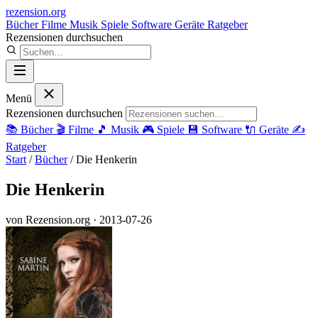
rezension
.org
Bücher
Filme
Musik
Spiele
Software
Geräte
Ratgeber
Rezensionen durchsuchen
Menü
Rezensionen durchsuchen
📚
Bücher
🎬
Filme
🎵
Musik
🎮
Spiele
💾
Software
🔌
Geräte
✍️
Ratgeber
Start
/
Bücher
/
Die Henkerin
Die Henkerin
von Rezension.org
· 2013-07-26