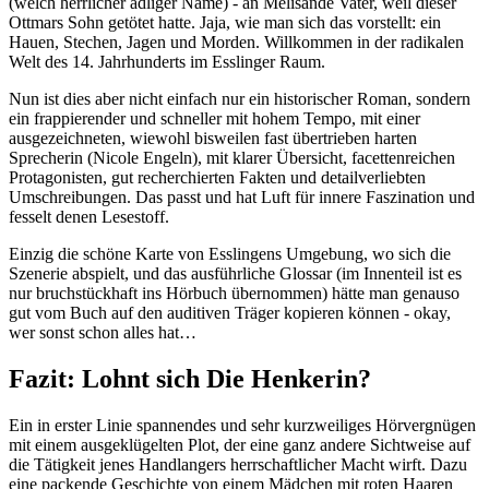
(welch herrlicher adliger Name) - an Melisande Vater, weil dieser
Ottmars Sohn getötet hatte. Jaja, wie man sich das vorstellt: ein
Hauen, Stechen, Jagen und Morden. Willkommen in der radikalen
Welt des 14. Jahrhunderts im Esslinger Raum.
Nun ist dies aber nicht einfach nur ein historischer Roman, sondern
ein frappierender und schneller mit hohem Tempo, mit einer
ausgezeichneten, wiewohl bisweilen fast übertrieben harten
Sprecherin (Nicole Engeln), mit klarer Übersicht, facettenreichen
Protagonisten, gut recherchierten Fakten und detailverliebten
Umschreibungen. Das passt und hat Luft für innere Faszination und
fesselt denen Lesestoff.
Einzig die schöne Karte von Esslingens Umgebung, wo sich die
Szenerie abspielt, und das ausführliche Glossar (im Innenteil ist es
nur bruchstückhaft ins Hörbuch übernommen) hätte man genauso
gut vom Buch auf den auditiven Träger kopieren können - okay,
wer sonst schon alles hat…
Fazit: Lohnt sich Die Henkerin?
Ein in erster Linie spannendes und sehr kurzweiliges Hörvergnügen
mit einem ausgeklügelten Plot, der eine ganz andere Sichtweise auf
die Tätigkeit jenes Handlangers herrschaftlicher Macht wirft. Dazu
eine packende Geschichte von einem Mädchen mit roten Haaren