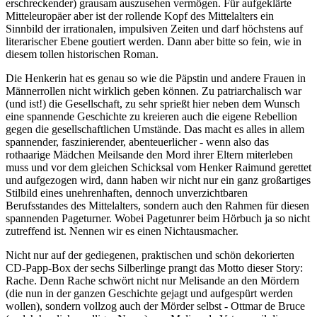
erschreckender) grausam auszusehen vermögen. Für aufgeklärte
Mitteleuropäer aber ist der rollende Kopf des Mittelalters ein
Sinnbild der irrationalen, impulsiven Zeiten und darf höchstens auf
literarischer Ebene goutiert werden. Dann aber bitte so fein, wie in
diesem tollen historischen Roman.
Die Henkerin hat es genau so wie die Päpstin und andere Frauen in
Männerrollen nicht wirklich geben können. Zu patriarchalisch war
(und ist!) die Gesellschaft, zu sehr sprießt hier neben dem Wunsch
eine spannende Geschichte zu kreieren auch die eigene Rebellion
gegen die gesellschaftlichen Umstände. Das macht es alles in allem
spannender, faszinierender, abenteuerlicher - wenn also das
rothaarige Mädchen Meilsande den Mord ihrer Eltern miterleben
muss und vor dem gleichen Schicksal vom Henker Raimund gerettet
und aufgezogen wird, dann haben wir nicht nur ein ganz großartiges
Stilbild eines unehrenhaften, dennoch unverzichtbaren
Berufsstandes des Mittelalters, sondern auch den Rahmen für diesen
spannenden Pageturner. Wobei Pagetunrer beim Hörbuch ja so nicht
zutreffend ist. Nennen wir es einen Nichtausmacher.
Nicht nur auf der gediegenen, praktischen und schön dekorierten
CD-Papp-Box der sechs Silberlinge prangt das Motto dieser Story:
Rache. Denn Rache schwört nicht nur Melisande an den Mördern
(die nun in der ganzen Geschichte gejagt und aufgespürt werden
wollen), sondern vollzog auch der Mörder selbst - Ottmar de Bruce