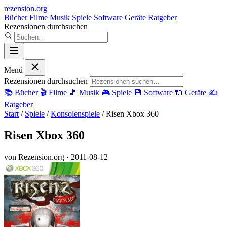
rezension
.org
Bücher
Filme
Musik
Spiele
Software
Geräte
Ratgeber
Rezensionen durchsuchen
Menü
Rezensionen durchsuchen
📚
Bücher
🎬
Filme
🎵
Musik
🎮
Spiele
💾
Software
🔌
Geräte
✍️
Ratgeber
Start
/
Spiele
/
Konsolenspiele
/
Risen Xbox 360
Risen Xbox 360
von Rezension.org
· 2011-08-12