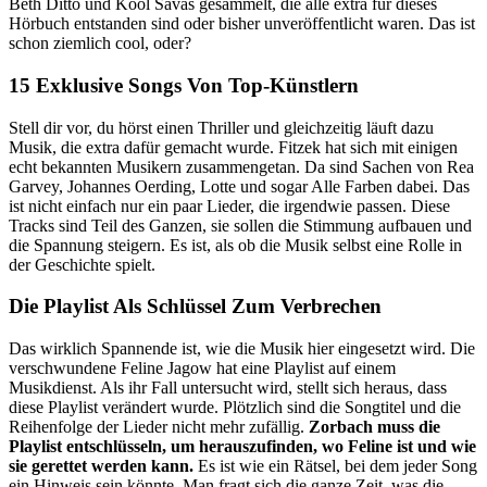
Beth Ditto und Kool Savas gesammelt, die alle extra für dieses
Hörbuch entstanden sind oder bisher unveröffentlicht waren. Das ist
schon ziemlich cool, oder?
15 Exklusive Songs Von Top-Künstlern
Stell dir vor, du hörst einen Thriller und gleichzeitig läuft dazu
Musik, die extra dafür gemacht wurde. Fitzek hat sich mit einigen
echt bekannten Musikern zusammengetan. Da sind Sachen von Rea
Garvey, Johannes Oerding, Lotte und sogar Alle Farben dabei. Das
ist nicht einfach nur ein paar Lieder, die irgendwie passen. Diese
Tracks sind Teil des Ganzen, sie sollen die Stimmung aufbauen und
die Spannung steigern. Es ist, als ob die Musik selbst eine Rolle in
der Geschichte spielt.
Die Playlist Als Schlüssel Zum Verbrechen
Das wirklich Spannende ist, wie die Musik hier eingesetzt wird. Die
verschwundene Feline Jagow hat eine Playlist auf einem
Musikdienst. Als ihr Fall untersucht wird, stellt sich heraus, dass
diese Playlist verändert wurde. Plötzlich sind die Songtitel und die
Reihenfolge der Lieder nicht mehr zufällig.
Zorbach muss die
Playlist entschlüsseln, um herauszufinden, wo Feline ist und wie
sie gerettet werden kann.
Es ist wie ein Rätsel, bei dem jeder Song
ein Hinweis sein könnte. Man fragt sich die ganze Zeit, was die