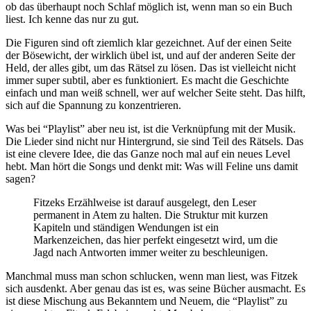
ob das überhaupt noch Schlaf möglich ist, wenn man so ein Buch
liest. Ich kenne das nur zu gut.
Die Figuren sind oft ziemlich klar gezeichnet. Auf der einen Seite
der Bösewicht, der wirklich übel ist, und auf der anderen Seite der
Held, der alles gibt, um das Rätsel zu lösen. Das ist vielleicht nicht
immer super subtil, aber es funktioniert. Es macht die Geschichte
einfach und man weiß schnell, wer auf welcher Seite steht. Das hilft,
sich auf die Spannung zu konzentrieren.
Was bei “Playlist” aber neu ist, ist die Verknüpfung mit der Musik.
Die Lieder sind nicht nur Hintergrund, sie sind Teil des Rätsels. Das
ist eine clevere Idee, die das Ganze noch mal auf ein neues Level
hebt. Man hört die Songs und denkt mit: Was will Feline uns damit
sagen?
Fitzeks Erzählweise ist darauf ausgelegt, den Leser
permanent in Atem zu halten. Die Struktur mit kurzen
Kapiteln und ständigen Wendungen ist ein
Markenzeichen, das hier perfekt eingesetzt wird, um die
Jagd nach Antworten immer weiter zu beschleunigen.
Manchmal muss man schon schlucken, wenn man liest, was Fitzek
sich ausdenkt. Aber genau das ist es, was seine Bücher ausmacht. Es
ist diese Mischung aus Bekanntem und Neuem, die “Playlist” zu