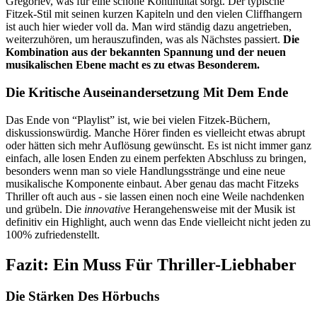
Gregoriev, was für eine schöne Kontinuität sorgt. Der typische
Fitzek-Stil mit seinen kurzen Kapiteln und den vielen Cliffhangern
ist auch hier wieder voll da. Man wird ständig dazu angetrieben,
weiterzuhören, um herauszufinden, was als Nächstes passiert.
Die
Kombination aus der bekannten Spannung und der neuen
musikalischen Ebene macht es zu etwas Besonderem.
Die Kritische Auseinandersetzung Mit Dem Ende
Das Ende von “Playlist” ist, wie bei vielen Fitzek-Büchern,
diskussionswürdig. Manche Hörer finden es vielleicht etwas abrupt
oder hätten sich mehr Auflösung gewünscht. Es ist nicht immer ganz
einfach, alle losen Enden zu einem perfekten Abschluss zu bringen,
besonders wenn man so viele Handlungsstränge und eine neue
musikalische Komponente einbaut. Aber genau das macht Fitzeks
Thriller oft auch aus - sie lassen einen noch eine Weile nachdenken
und grübeln. Die
innovative
Herangehensweise mit der Musik ist
definitiv ein Highlight, auch wenn das Ende vielleicht nicht jeden zu
100% zufriedenstellt.
Fazit: Ein Muss Für Thriller-Liebhaber
Die Stärken Des Hörbuchs