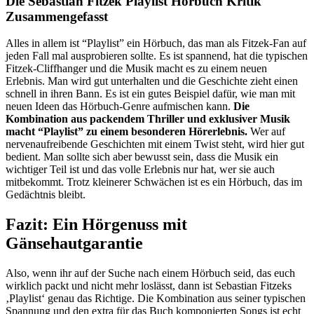
Die Sebastian Fitzek Playlist Hörbuch Kritik
Zusammengefasst
Alles in allem ist “Playlist” ein Hörbuch, das man als Fitzek-Fan auf
jeden Fall mal ausprobieren sollte. Es ist spannend, hat die typischen
Fitzek-Cliffhanger und die Musik macht es zu einem neuen
Erlebnis. Man wird gut unterhalten und die Geschichte zieht einen
schnell in ihren Bann. Es ist ein gutes Beispiel dafür, wie man mit
neuen Ideen das Hörbuch-Genre aufmischen kann.
Die
Kombination aus packendem Thriller und exklusiver Musik
macht “Playlist” zu einem besonderen Hörerlebnis.
Wer auf
nervenaufreibende Geschichten mit einem Twist steht, wird hier gut
bedient. Man sollte sich aber bewusst sein, dass die Musik ein
wichtiger Teil ist und das volle Erlebnis nur hat, wer sie auch
mitbekommt. Trotz kleinerer Schwächen ist es ein Hörbuch, das im
Gedächtnis bleibt.
Fazit: Ein Hörgenuss mit
Gänsehautgarantie
Also, wenn ihr auf der Suche nach einem Hörbuch seid, das euch
wirklich packt und nicht mehr loslässt, dann ist Sebastian Fitzeks
‚Playlist‘ genau das Richtige. Die Kombination aus seiner typischen
Spannung und den extra für das Buch komponierten Songs ist echt