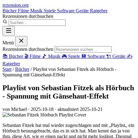
rezension
.org
Bücher
Filme
Musik
Spiele
Software
Geräte
Ratgeber
Rezensionen durchsuchen
Menü
Rezensionen durchsuchen
📚
Bücher
🎬
Filme
🎵
Musik
🎮
Spiele
💾
Software
🔌
Geräte
✍️
Ratgeber
Start
/
Bücher
/
Playlist von Sebastian Fitzek als Hörbuch -
Spannung mit Gänsehaut-Effekt
Playlist von Sebastian Fitzek als Hörbuch
- Spannung mit Gänsehaut-Effekt
von Michael
· 2025-10-18
· aktualisiert 2025-10-21
Sebastian Fitzek hat mal wieder zugeschlagen und mit „Playlist„ ein
Hörbuch herausgebracht, das es in sich hat. Man kennt das ja von
ihm, diese Art, wie er einen packt und nicht mehr loslässt. Diesmal