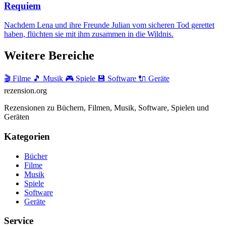
Requiem
Nachdem Lena und ihre Freunde Julian vom sicheren Tod gerettet
haben, flüchten sie mit ihm zusammen in die Wildnis.
Weitere Bereiche
🎬 Filme
🎵 Musik
🎮 Spiele
💾 Software
🔌 Geräte
rezension
.org
Rezensionen zu Büchern, Filmen, Musik, Software, Spielen und
Geräten
Kategorien
Bücher
Filme
Musik
Spiele
Software
Geräte
Service