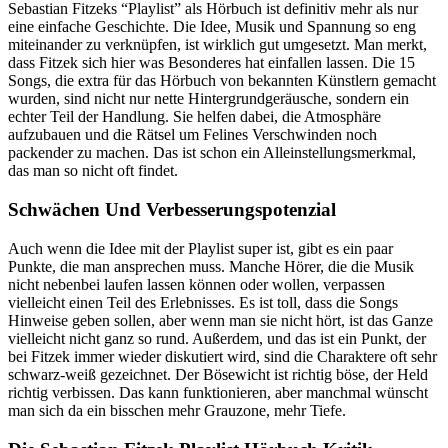
Sebastian Fitzeks “Playlist” als Hörbuch ist definitiv mehr als nur
eine einfache Geschichte. Die Idee, Musik und Spannung so eng
miteinander zu verknüpfen, ist wirklich gut umgesetzt. Man merkt,
dass Fitzek sich hier was Besonderes hat einfallen lassen. Die 15
Songs, die extra für das Hörbuch von bekannten Künstlern gemacht
wurden, sind nicht nur nette Hintergrundgeräusche, sondern ein
echter Teil der Handlung. Sie helfen dabei, die Atmosphäre
aufzubauen und die Rätsel um Felines Verschwinden noch
packender zu machen. Das ist schon ein Alleinstellungsmerkmal,
das man so nicht oft findet.
Schwächen Und Verbesserungspotenzial
Auch wenn die Idee mit der Playlist super ist, gibt es ein paar
Punkte, die man ansprechen muss. Manche Hörer, die die Musik
nicht nebenbei laufen lassen können oder wollen, verpassen
vielleicht einen Teil des Erlebnisses. Es ist toll, dass die Songs
Hinweise geben sollen, aber wenn man sie nicht hört, ist das Ganze
vielleicht nicht ganz so rund. Außerdem, und das ist ein Punkt, der
bei Fitzek immer wieder diskutiert wird, sind die Charaktere oft sehr
schwarz-weiß gezeichnet. Der Bösewicht ist richtig böse, der Held
richtig verbissen. Das kann funktionieren, aber manchmal wünscht
man sich da ein bisschen mehr Grauzone, mehr Tiefe.