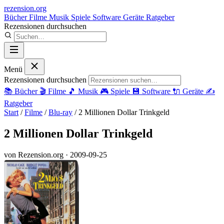
rezension
.org
Bücher
Filme
Musik
Spiele
Software
Geräte
Ratgeber
Rezensionen durchsuchen
Menü
Rezensionen durchsuchen
📚
Bücher
🎬
Filme
🎵
Musik
🎮
Spiele
💾
Software
🔌
Geräte
✍️
Ratgeber
Start
/
Filme
/
Blu-ray
/
2 Millionen Dollar Trinkgeld
2 Millionen Dollar Trinkgeld
von Rezension.org
· 2009-09-25