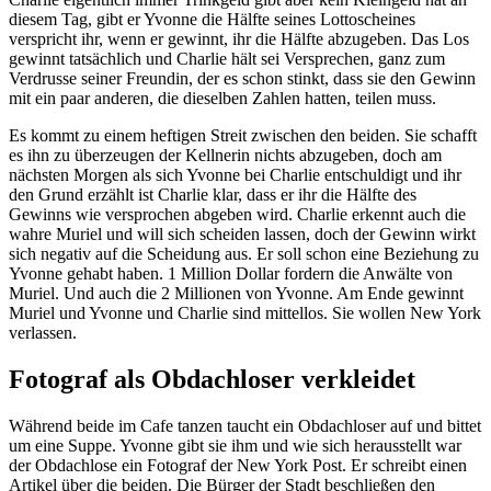
diesem Tag, gibt er Yvonne die Hälfte seines Lottoscheines
verspricht ihr, wenn er gewinnt, ihr die Hälfte abzugeben. Das Los
gewinnt tatsächlich und Charlie hält sei Versprechen, ganz zum
Verdrusse seiner Freundin, der es schon stinkt, dass sie den Gewinn
mit ein paar anderen, die dieselben Zahlen hatten, teilen muss.
Es kommt zu einem heftigen Streit zwischen den beiden. Sie schafft
es ihn zu überzeugen der Kellnerin nichts abzugeben, doch am
nächsten Morgen als sich Yvonne bei Charlie entschuldigt und ihr
den Grund erzählt ist Charlie klar, dass er ihr die Hälfte des
Gewinns wie versprochen abgeben wird. Charlie erkennt auch die
wahre Muriel und will sich scheiden lassen, doch der Gewinn wirkt
sich negativ auf die Scheidung aus. Er soll schon eine Beziehung zu
Yvonne gehabt haben. 1 Million Dollar fordern die Anwälte von
Muriel. Und auch die 2 Millionen von Yvonne. Am Ende gewinnt
Muriel und Yvonne und Charlie sind mittellos. Sie wollen New York
verlassen.
Fotograf als Obdachloser verkleidet
Während beide im Cafe tanzen taucht ein Obdachloser auf und bittet
um eine Suppe. Yvonne gibt sie ihm und wie sich herausstellt war
der Obdachlose ein Fotograf der New York Post. Er schreibt einen
Artikel über die beiden. Die Bürger der Stadt beschließen den