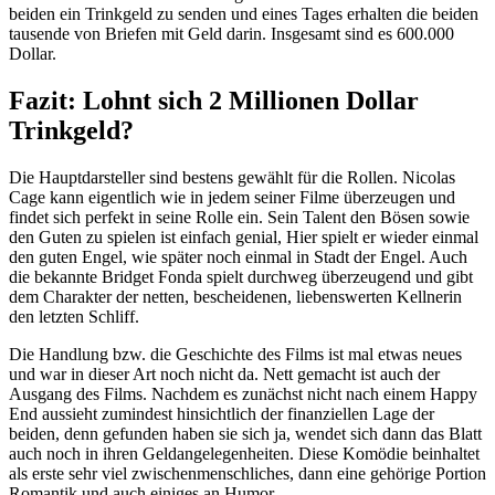
beiden ein Trinkgeld zu senden und eines Tages erhalten die beiden
tausende von Briefen mit Geld darin. Insgesamt sind es 600.000
Dollar.
Fazit: Lohnt sich 2 Millionen Dollar
Trinkgeld?
Die Hauptdarsteller sind bestens gewählt für die Rollen. Nicolas
Cage kann eigentlich wie in jedem seiner Filme überzeugen und
findet sich perfekt in seine Rolle ein. Sein Talent den Bösen sowie
den Guten zu spielen ist einfach genial, Hier spielt er wieder einmal
den guten Engel, wie später noch einmal in Stadt der Engel. Auch
die bekannte Bridget Fonda spielt durchweg überzeugend und gibt
dem Charakter der netten, bescheidenen, liebenswerten Kellnerin
den letzten Schliff.
Die Handlung bzw. die Geschichte des Films ist mal etwas neues
und war in dieser Art noch nicht da. Nett gemacht ist auch der
Ausgang des Films. Nachdem es zunächst nicht nach einem Happy
End aussieht zumindest hinsichtlich der finanziellen Lage der
beiden, denn gefunden haben sie sich ja, wendet sich dann das Blatt
auch noch in ihren Geldangelegenheiten. Diese Komödie beinhaltet
als erste sehr viel zwischenmenschliches, dann eine gehörige Portion
Romantik und auch einiges an Humor