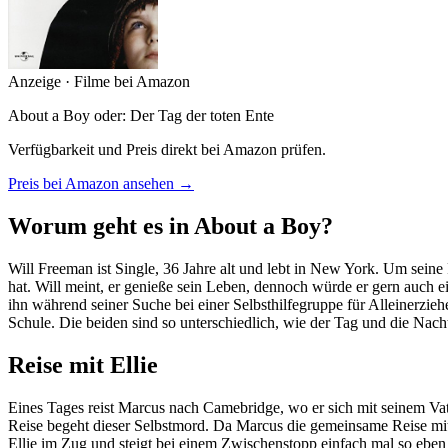
Anzeige · Filme bei Amazon
About a Boy oder: Der Tag der toten Ente
Verfügbarkeit und Preis direkt bei Amazon prüfen.
Preis bei Amazon ansehen →
Worum geht es in About a Boy?
Will Freeman ist Single, 36 Jahre alt und lebt in New York. Um seine
hat. Will meint, er genieße sein Leben, dennoch würde er gern auch ei
ihn während seiner Suche bei einer Selbsthilfegruppe für Alleinerzieh
Schule. Die beiden sind so unterschiedlich, wie der Tag und die Nacht
Reise mit Ellie
Eines Tages reist Marcus nach Camebridge, wo er sich mit seinem Vater 
Reise begeht dieser Selbstmord. Da Marcus die gemeinsame Reise mit E
Ellie im Zug und steigt bei einem Zwischenstopp einfach mal so eben a