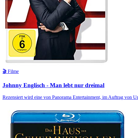
🎬 Filme
Johnny Englisch - Man lebt nur dreimal
Rezensiert wird eine von Panorama Entertainment, im Auftrag von Un