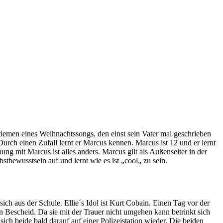
tiemen eines Weihnachtssongs, den einst sein Vater mal geschrieben
Durch einen Zufall lernt er Marcus kennen. Marcus ist 12 und er lernt
ng mit Marcus ist alles anders. Marcus gilt als Außenseiter in der
stbewusstsein auf und lernt wie es ist „cool„ zu sein.
sich aus der Schule. Ellie´s Idol ist Kurt Cobain. Einen Tag vor der
on Bescheid. Da sie mit der Trauer nicht umgehen kann betrinkt sich
ich beide bald darauf auf einer Polizeistation wieder. Die beiden