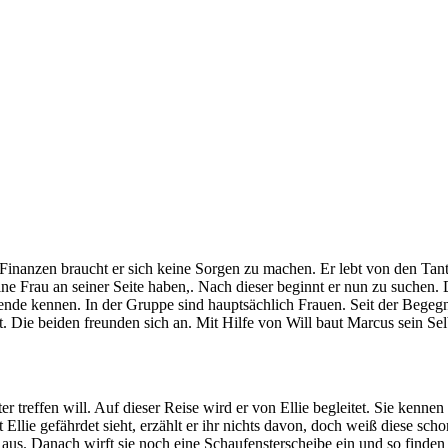
 Finanzen braucht er sich keine Sorgen zu machen. Er lebt von den Tan
ne Frau an seiner Seite haben,. Nach dieser beginnt er nun zu suchen. 
ende kennen. In der Gruppe sind hauptsächlich Frauen. Seit der Begegnu
. Die beiden freunden sich an. Mit Hilfe von Will baut Marcus sein Selb
treffen will. Auf dieser Reise wird er von Ellie begleitet. Sie kennen 
llie gefährdet sieht, erzählt er ihr nichts davon, doch weiß diese sch
us. Danach wirft sie noch eine Schaufensterscheibe ein und so finden s