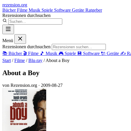
rezension
.org
Bücher
Filme
Musik
Spiele
Software
Geräte
Ratgeber
Rezensionen durchsuchen
Menü
Rezensionen durchsuchen
📚
Bücher
🎬
Filme
🎵
Musik
🎮
Spiele
💾
Software
🔌
Geräte
✍️
Ra
Start
/
Filme
/
Blu-ray
/
About a Boy
About a Boy
von Rezension.org
· 2009-08-27