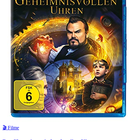
🎬 Filme