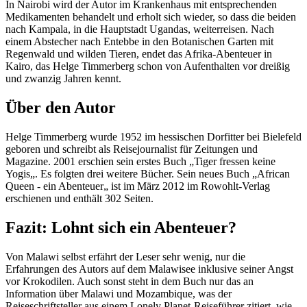
In Nairobi wird der Autor im Krankenhaus mit entsprechenden
Medikamenten behandelt und erholt sich wieder, so dass die beiden
nach Kampala, in die Hauptstadt Ugandas, weiterreisen. Nach
einem Abstecher nach Entebbe in den Botanischen Garten mit
Regenwald und wilden Tieren, endet das Afrika-Abenteuer in
Kairo, das Helge Timmerberg schon von Aufenthalten vor dreißig
und zwanzig Jahren kennt.
Über den Autor
Helge Timmerberg wurde 1952 im hessischen Dorfitter bei Bielefeld
geboren und schreibt als Reisejournalist für Zeitungen und
Magazine. 2001 erschien sein erstes Buch „Tiger fressen keine
Yogis„. Es folgten drei weitere Bücher. Sein neues Buch „African
Queen - ein Abenteuer„ ist im März 2012 im Rowohlt-Verlag
erschienen und enthält 302 Seiten.
Fazit: Lohnt sich ein Abenteuer?
Von Malawi selbst erfährt der Leser sehr wenig, nur die
Erfahrungen des Autors auf dem Malawisee inklusive seiner Angst
vor Krokodilen. Auch sonst steht in dem Buch nur das an
Information über Malawi und Mozambique, was der
Reiseschriftsteller aus einem Lonely Planet-Reiseführer zitiert, wie