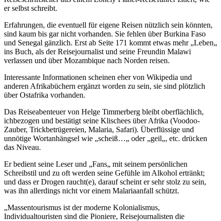
er selbst schreibt.
Erfahrungen, die eventuell für eigene Reisen nützlich sein könnten,
sind kaum bis gar nicht vorhanden. Sie fehlen über Burkina Faso
und Senegal gänzlich. Erst ab Seite 171 kommt etwas mehr „Leben„
ins Buch, als der Reisejournalist und seine Freundin Malawi
verlassen und über Mozambique nach Norden reisen.
Interessante Informationen scheinen eher von Wikipedia und
anderen Afrikabüchern ergänzt worden zu sein, sie sind plötzlich
über Ostafrika vorhanden.
Das Reiseabenteuer von Helge Timmerberg bleibt oberflächlich,
ichbezogen und bestätigt seine Klischees über Afrika (Voodoo-
Zauber, Trickbetrügereien, Malaria, Safari). Überflüssige und
unnötige Wortanhängsel wie „scheiß…„ oder „geil„, etc. drücken
das Niveau.
Er bedient seine Leser und „Fans„ mit seinem persönlichen
Schreibstil und zu oft werden seine Gefühle im Alkohol ertränkt;
und dass er Drogen raucht(e), darauf scheint er sehr stolz zu sein,
was ihn allerdings nicht vor einem Malariaanfall schützt.
„Massentourismus ist der moderne Kolonialismus,
Individualtouristen sind die Pioniere, Reisejournalisten die