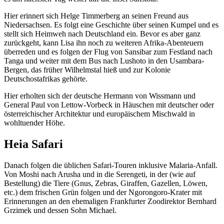
Hier erinnert sich Helge Timmerberg an seinen Freund aus
Niedersachsen. Es folgt eine Geschichte über seinen Kumpel und es
stellt sich Heimweh nach Deutschland ein. Bevor es aber ganz
zurückgeht, kann Lisa ihn noch zu weiteren Afrika-Abenteuern
überreden und es folgen der Flug von Sansibar zum Festland nach
Tanga und weiter mit dem Bus nach Lushoto in den Usambara-
Bergen, das früher Wilhelmstal hieß und zur Kolonie
Deutschostafrikas gehörte.
Hier erholten sich der deutsche Hermann von Wissmann und
General Paul von Lettow-Vorbeck in Häuschen mit deutscher oder
österreichischer Architektur und europäischem Mischwald in
wohltuender Höhe.
Heia Safari
Danach folgen die üblichen Safari-Touren inklusive Malaria-Anfall.
Von Moshi nach Arusha und in die Serengeti, in der (wie auf
Bestellung) die Tiere (Gnus, Zebras, Giraffen, Gazellen, Löwen,
etc.) dem frischen Grün folgen und der Ngorongoro-Krater mit
Erinnerungen an den ehemaligen Frankfurter Zoodirektor Bernhard
Grzimek und dessen Sohn Michael.