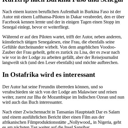
Nach einem kurzen beruflichen Aufenthalt in Burkina Faso ist der
Autor mit einem Lufthansa-Piloten in Dakar verabredet, den er über
Facebook kennen lernte und der in einigen Tagen einen Stopp im
Senegal einlegt, bevor er weiterfliegt.
Während er auf den Piloten wartet, trifft der Autor, neben anderen,
künstlerisch tätigen Senegalesen, eine Frau, die ebenfalls seine
Gefühle durcheinander wirbelt. Von dem angeblichen Voodoo-
Zauber der Frau geheilt, geht es zurück zu Lisa, der es zwar nach
wie vor in der Lodge zu arbeiten gefällt, aber der Reisejournalist
langweilt sich (und den Leser ebenfalls) und möchte aufbrechen.
In Ostafrika wird es interessant
Der Autor hat seine Freundin überreden können, und so
verabschieden sie sich von der Lodge am Malawisee und reisen
weiter, zuerst zur Ilha de Mozambique im Indischen Ozean und nun
wird auch das Buch interessanter.
Nach einer Zwischennacht in Tansanias Hauptstadt Dar es Salam
und einem ausführlichen Bericht über einen Film aus der
afrikanischen Filmproduktionsstätte „Nollywood„ in Nigeria, geht
es am nächsten Tag weiter auf die Insel Sansibar.