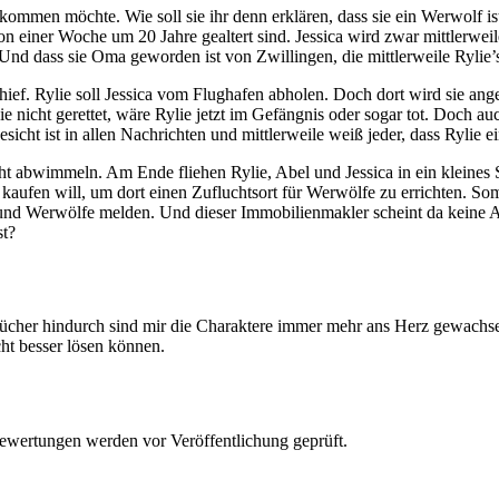
n kommen möchte. Wie soll sie ihr denn erklären, dass sie ein Werwolf i
n einer Woche um 20 Jahre gealtert sind. Jessica wird zwar mittlerwei
. Und dass sie Oma geworden ist von Zwillingen, die mittlerweile Rylie’
hief. Rylie soll Jessica vom Flughafen abholen. Doch dort wird sie ang
ie nicht gerettet, wäre Rylie jetzt im Gefängnis oder sogar tot. Doch auc
esicht ist in allen Nachrichten und mittlerweile weiß jeder, dass Rylie e
cht abwimmeln. Am Ende fliehen Rylie, Abel und Jessica in ein kleines S
kaufen will, um dort einen Zufluchtsort für Werwölfe zu errichten. S
 und Werwölfe melden. Und dieser Immobilienmakler scheint da keine A
st?
ücher hindurch sind mir die Charaktere immer mehr ans Herz gewachsen
ht besser lösen können.
ewertungen werden vor Veröffentlichung geprüft.