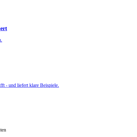
ert
u.
t - und liefert klare Beispiele.
ten