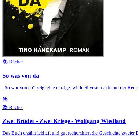
📚 Bücher
So was von da
„So war von da“ zeigt eine einzige, wilde Silvesternacht auf der Re
📚
📚 Bücher
Zwei Brüder - Zwei Kriege - Wolfgang Wiedland
Das Buch erzählt lebhaft und gut recherchiert die Geschichte zweier 