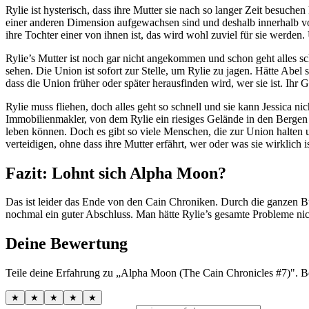
Rylie ist hysterisch, dass ihre Mutter sie nach so langer Zeit besuche
einer anderen Dimension aufgewachsen sind und deshalb innerhalb vo
ihre Tochter einer von ihnen ist, das wird wohl zuviel für sie werden
Rylie’s Mutter ist noch gar nicht angekommen und schon geht alles sc
sehen. Die Union ist sofort zur Stelle, um Rylie zu jagen. Hätte Abel s
dass die Union früher oder später herausfinden wird, wer sie ist. Ihr G
Rylie muss fliehen, doch alles geht so schnell und sie kann Jessica ni
Immobilienmakler, von dem Rylie ein riesiges Gelände in den Bergen 
leben können. Doch es gibt so viele Menschen, die zur Union halten
verteidigen, ohne dass ihre Mutter erfährt, wer oder was sie wirklich i
Fazit: Lohnt sich Alpha Moon?
Das ist leider das Ende von den Cain Chroniken. Durch die ganzen B
nochmal ein guter Abschluss. Man hätte Rylie’s gesamte Probleme nic
Deine Bewertung
Teile deine Erfahrung zu „Alpha Moon (The Cain Chronicles #7)". B
★
★
★
★
★