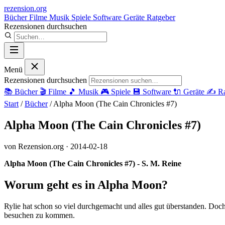
rezension
.org
Bücher
Filme
Musik
Spiele
Software
Geräte
Ratgeber
Rezensionen durchsuchen
Menü
Rezensionen durchsuchen
📚
Bücher
🎬
Filme
🎵
Musik
🎮
Spiele
💾
Software
🔌
Geräte
✍️
Ra
Start
/
Bücher
/
Alpha Moon (The Cain Chronicles #7)
Alpha Moon (The Cain Chronicles #7)
von Rezension.org
· 2014-02-18
Alpha Moon (The Cain Chronicles #7) - S. M. Reine
Worum geht es in Alpha Moon?
Rylie hat schon so viel durchgemacht und alles gut überstanden. Doch d
besuchen zu kommen.