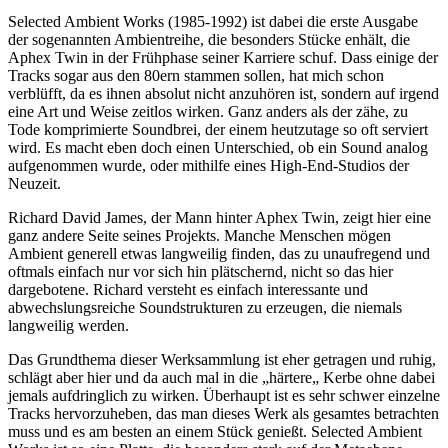
Selected Ambient Works (1985-1992) ist dabei die erste Ausgabe
der sogenannten Ambientreihe, die besonders Stücke enhält, die
Aphex Twin in der Frühphase seiner Karriere schuf. Dass einige der
Tracks sogar aus den 80ern stammen sollen, hat mich schon
verblüfft, da es ihnen absolut nicht anzuhören ist, sondern auf irgend
eine Art und Weise zeitlos wirken. Ganz anders als der zähe, zu
Tode komprimierte Soundbrei, der einem heutzutage so oft serviert
wird. Es macht eben doch einen Unterschied, ob ein Sound analog
aufgenommen wurde, oder mithilfe eines High-End-Studios der
Neuzeit.
Richard David James, der Mann hinter Aphex Twin, zeigt hier eine
ganz andere Seite seines Projekts. Manche Menschen mögen
Ambient generell etwas langweilig finden, das zu unaufregend und
oftmals einfach nur vor sich hin plätschernd, nicht so das hier
dargebotene. Richard versteht es einfach interessante und
abwechslungsreiche Soundstrukturen zu erzeugen, die niemals
langweilig werden.
Das Grundthema dieser Werksammlung ist eher getragen und ruhig,
schlägt aber hier und da auch mal in die „härtere„ Kerbe ohne dabei
jemals aufdringlich zu wirken. Überhaupt ist es sehr schwer einzelne
Tracks hervorzuheben, das man dieses Werk als gesamtes betrachten
muss und es am besten an einem Stück genießt. Selected Ambient