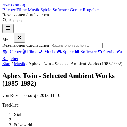
rezension
.org
Bücher
Filme
Musik
Spiele
Software
Geräte
Ratgeber
Rezensionen durchsuchen
Menü
Rezensionen durchsuchen
📚
Bücher
🎬
Filme
🎵
Musik
🎮
Spiele
💾
Software
🔌
Geräte
✍️
Ratgeber
Start
/
Musik
/
Aphex Twin - Selected Ambient Works (1985-1992)
Aphex Twin - Selected Ambient Works
(1985-1992)
von Rezension.org
· 2013-11-19
Tracklist:
Xtal
Tha
Pulsewidth