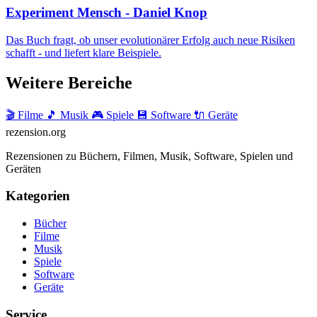
Experiment Mensch - Daniel Knop
Das Buch fragt, ob unser evolutionärer Erfolg auch neue Risiken
schafft - und liefert klare Beispiele.
Weitere Bereiche
🎬 Filme
🎵 Musik
🎮 Spiele
💾 Software
🔌 Geräte
rezension
.org
Rezensionen zu Büchern, Filmen, Musik, Software, Spielen und
Geräten
Kategorien
Bücher
Filme
Musik
Spiele
Software
Geräte
Service