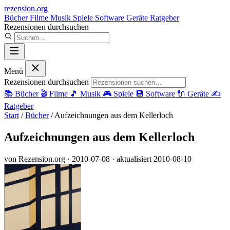
rezension
.org
Bücher
Filme
Musik
Spiele
Software
Geräte
Ratgeber
Rezensionen durchsuchen
Menü
Rezensionen durchsuchen
📚
Bücher
🎬
Filme
🎵
Musik
🎮
Spiele
💾
Software
🔌
Geräte
✍️
Ratgeber
Start
/
Bücher
/
Aufzeichnungen aus dem Kellerloch
Aufzeichnungen aus dem Kellerloch
von Rezension.org
· 2010-07-08
· aktualisiert 2010-08-10