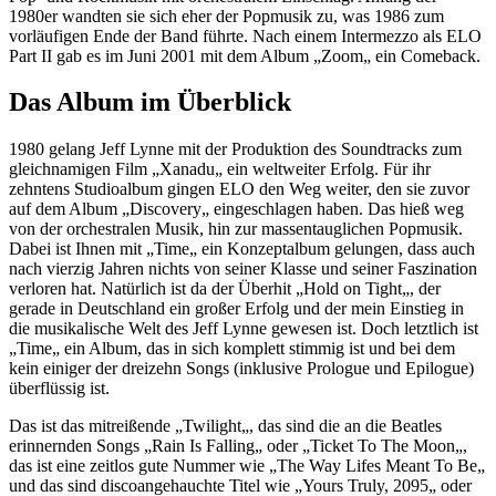
1980er wandten sie sich eher der Popmusik zu, was 1986 zum
vorläufigen Ende der Band führte. Nach einem Intermezzo als ELO
Part II gab es im Juni 2001 mit dem Album „Zoom„ ein Comeback.
Das Album im Überblick
1980 gelang Jeff Lynne mit der Produktion des Soundtracks zum
gleichnamigen Film „Xanadu„ ein weltweiter Erfolg. Für ihr
zehntens Studioalbum gingen ELO den Weg weiter, den sie zuvor
auf dem Album „Discovery„ eingeschlagen haben. Das hieß weg
von der orchestralen Musik, hin zur massentauglichen Popmusik.
Dabei ist Ihnen mit „Time„ ein Konzeptalbum gelungen, dass auch
nach vierzig Jahren nichts von seiner Klasse und seiner Faszination
verloren hat. Natürlich ist da der Überhit „Hold on Tight„, der
gerade in Deutschland ein großer Erfolg und der mein Einstieg in
die musikalische Welt des Jeff Lynne gewesen ist. Doch letztlich ist
„Time„ ein Album, das in sich komplett stimmig ist und bei dem
kein einiger der dreizehn Songs (inklusive Prologue und Epilogue)
überflüssig ist.
Das ist das mitreißende „Twilight„, das sind die an die Beatles
erinnernden Songs „Rain Is Falling„ oder „Ticket To The Moon„,
das ist eine zeitlos gute Nummer wie „The Way Lifes Meant To Be„
und das sind discoangehauchte Titel wie „Yours Truly, 2095„ oder