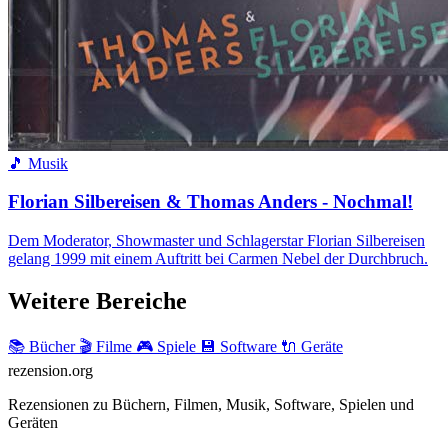
🎵 Musik
Florian Silbereisen & Thomas Anders - Nochmal!
Dem Moderator, Showmaster und Schlagerstar Florian Silbereisen
gelang 1999 mit einem Auftritt bei Carmen Nebel der Durchbruch.
Weitere Bereiche
📚 Bücher
🎬 Filme
🎮 Spiele
💾 Software
🔌 Geräte
rezension
.org
Rezensionen zu Büchern, Filmen, Musik, Software, Spielen und
Geräten