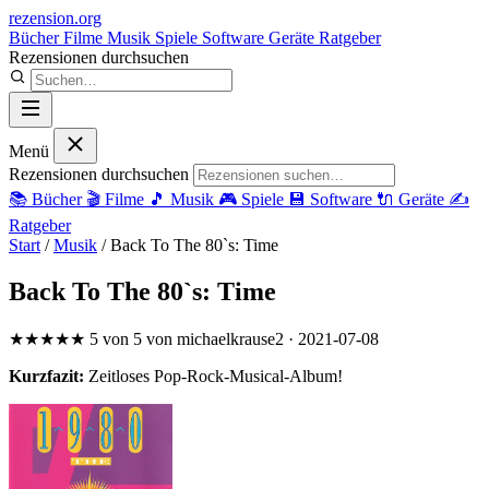
rezension
.org
Bücher
Filme
Musik
Spiele
Software
Geräte
Ratgeber
Rezensionen durchsuchen
Menü
Rezensionen durchsuchen
📚
Bücher
🎬
Filme
🎵
Musik
🎮
Spiele
💾
Software
🔌
Geräte
✍️
Ratgeber
Start
/
Musik
/
Back To The 80`s: Time
Back To The 80`s: Time
★★★★★
5 von 5
von michaelkrause2
· 2021-07-08
Kurzfazit:
Zeitloses Pop-Rock-Musical-Album!