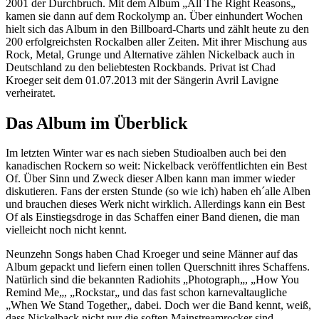
2001 der Durchbruch. Mit dem Album „All The Right Reasons„
kamen sie dann auf dem Rockolymp an. Über einhundert Wochen
hielt sich das Album in den Billboard-Charts und zählt heute zu den
200 erfolgreichsten Rockalben aller Zeiten. Mit ihrer Mischung aus
Rock, Metal, Grunge und Alternative zählen Nickelback auch in
Deutschland zu den beliebtesten Rockbands. Privat ist Chad
Kroeger seit dem 01.07.2013 mit der Sängerin Avril Lavigne
verheiratet.
Das Album im Überblick
Im letzten Winter war es nach sieben Studioalben auch bei den
kanadischen Rockern so weit: Nickelback veröffentlichten ein Best
Of. Über Sinn und Zweck dieser Alben kann man immer wieder
diskutieren. Fans der ersten Stunde (so wie ich) haben eh´alle Alben
und brauchen dieses Werk nicht wirklich. Allerdings kann ein Best
Of als Einstiegsdroge in das Schaffen einer Band dienen, die man
vielleicht noch nicht kennt.
Neunzehn Songs haben Chad Kroeger und seine Männer auf das
Album gepackt und liefern einen tollen Querschnitt ihres Schaffens.
Natürlich sind die bekannten Radiohits „Photograph„, „How You
Remind Me„, „Rockstar„ und das fast schon karnevaltaugliche
„When We Stand Together„ dabei. Doch wer die Band kennt, weiß,
dass Nickelback nicht nur die soften Mainstreamrocker sind,