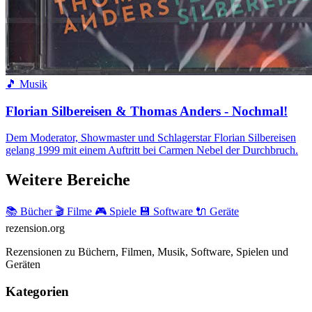
🎵 Musik
Florian Silbereisen & Thomas Anders - Nochmal!
Dem Moderator, Showmaster und Schlagerstar Florian Silbereisen
gelang 1999 mit einem Auftritt bei Carmen Nebel der Durchbruch.
Weitere Bereiche
📚 Bücher
🎬 Filme
🎮 Spiele
💾 Software
🔌 Geräte
rezension
.org
Rezensionen zu Büchern, Filmen, Musik, Software, Spielen und
Geräten
Kategorien