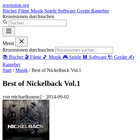
rezension
.org
Bücher
Filme
Musik
Spiele
Software
Geräte
Ratgeber
Rezensionen durchsuchen
Menü
Rezensionen durchsuchen
📚
Bücher
🎬
Filme
🎵
Musik
🎮
Spiele
💾
Software
🔌
Geräte
✍️
Ratgeber
Start
/
Musik
/
Best of Nickelback Vol.1
Best of Nickelback Vol.1
von michaelkrause2
· 2014-09-02