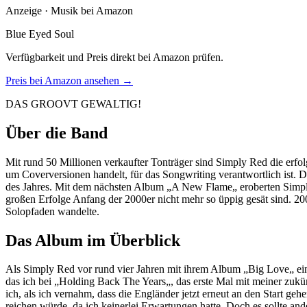
Anzeige · Musik bei Amazon
Blue Eyed Soul
Verfügbarkeit und Preis direkt bei Amazon prüfen.
Preis bei Amazon ansehen →
DAS GROOVT GEWALTIG!
Über die Band
Mit rund 50 Millionen verkaufter Tonträger sind Simply Red die erfo
um Coverversionen handelt, für das Songwriting verantwortlich ist.
des Jahres. Mit dem nächsten Album „A New Flame„ eroberten Simp
großen Erfolge Anfang der 2000er nicht mehr so üppig gesät sind. 2
Solopfaden wandelte.
Das Album im Überblick
Als Simply Red vor rund vier Jahren mit ihrem Album „Big Love„ ein
das ich bei „Holding Back The Years„, das erste Mal mit meiner zukünf
ich, als ich vernahm, dass die Engländer jetzt erneut an den Start geh
reichen würde, da ich keinerlei Erwartungen hatte. Doch es sollte 