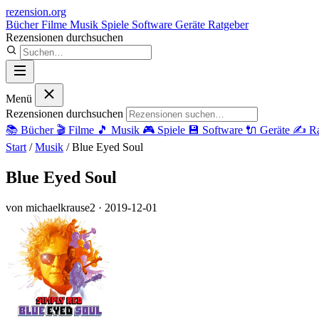
rezension
.org
Bücher
Filme
Musik
Spiele
Software
Geräte
Ratgeber
Rezensionen durchsuchen
Menü
Rezensionen durchsuchen
📚
Bücher
🎬
Filme
🎵
Musik
🎮
Spiele
💾
Software
🔌
Geräte
✍️
Ra
Start
/
Musik
/
Blue Eyed Soul
Blue Eyed Soul
von michaelkrause2
· 2019-12-01