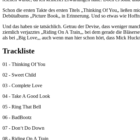
Schon die ersten Takte des ersten Titels „Thinking Of You„ ließen 
Debütalbums „Picture Book„ in Erinnerung. Und so etwas wie Hoffnu
Und das haben sie tatsächlich. Getrau der Devise, dass weniger man
ziemlich verjazztes „Riding On A Train„, bei dem gerade die Bläser
als bei „Big Love„, auch wenn man hier schon hört, dass Mick Huckna
Trackliste
01 - Thinking Of You
02 - Sweet Child
03 - Complete Love
04 - Take A Good Look
05 - Ring That Bell
06 - BadBootz
07 - Don‘t Do Down
08 - Riding On A Train