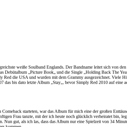
lgreichste weiße Soulband Englands. Der Bandname leitet sich von den 
 Das Debütalbum „Picture Book„ und die Single „Holding Back The Year
ly Red die USA und wurden mit dem Grammy ausgezeichnet. Viele Hits
007 das bis dato letzte Album „Stay„, bevor Simply Red 2010 auf eine
 Comeback starteten, war das Album für mich eine der großen Enttäus
tigen Frau tanzte, mit der ich heute noch glücklich verheiratet bin, le
en. Nun gut, als ich las, dass das Album nur eine Spielzeit von 34 Minute
anders kommen …