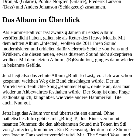
Dronjak (Gitarre), Pontus Norgren (Gitarre), Frederik Larsson
(Bass) und Anders Johanson (Schlagzeug) zusammen.
Das Album im Überblick
Als HammerFall vor fast zwanzig Jahren ihr erstes Album
veröffentlicht haben, galten sie als Retter des Heavy Metals. Mit
dem achten Album „Infected„ wollten sie 2011 ihren Sound
modernisieren und erhielten dafür vielerorts Schelte von Fans und
Kritikern, die diesen neuen, etwas düsteren Sound nicht akzeptieren
wollten. Mit dem letzten Album „(R)Evolution„ ging es dann wieder
in bekannte Gefilde.
Jetzt liegt also das zehnte Album „Built To Last„ vor. Ich war schon
gespannt, welchen Weg die Band einschlagen würde. Der im
Vorfeld veröffentlichte Song „Hammer High„ deutete an, dass man
wieder an Altbewährtes festhalten würde. Der Song ist ohne Frage
stadiontauglich, klingt aber, wie viele andere HammerFall-Titel
auch. Nun gut.
Jetzt liegt das Album vor und überrascht erst einmal. Ohne
pathetisches Intro geht es mit „Bring It!„ los. Einer verdammt
rasanten Nummer, die den altbekannten Sound mit Tönen im Stil
von „Unfected„ kombiniert. Ein Riesensong, der durch die Stimme
von Joacim Cans weiter veredelt wird. Mit „The Scared Vow„ und