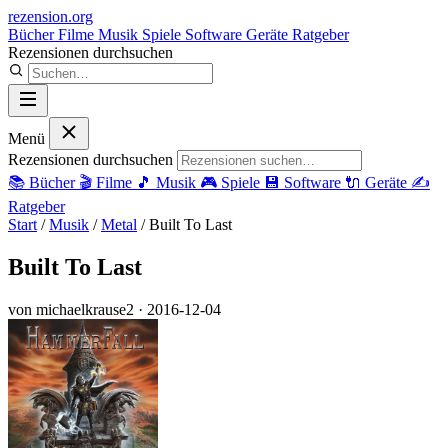
rezension
.org
Bücher
Filme
Musik
Spiele
Software
Geräte
Ratgeber
Rezensionen durchsuchen
Menü
Rezensionen durchsuchen
📚
Bücher
🎬
Filme
🎵
Musik
🎮
Spiele
💾
Software
🔌
Geräte
✍️
Ratgeber
Start
/
Musik
/
Metal
/
Built To Last
Built To Last
von michaelkrause2
· 2016-12-04