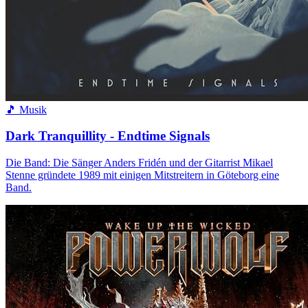
🎵 Musik
Dark Tranquillity - Endtime Signals
Die Band: Die Sänger Anders Fridén und der Gitarrist Mikael
Stenne gründete 1989 mit einigen Mitstreitern in Göteborg eine
Band.