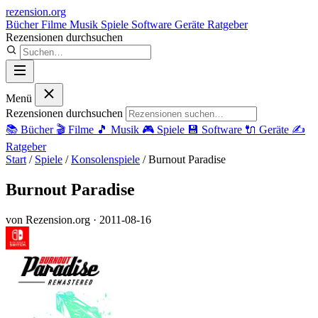
rezension
.org
Bücher
Filme
Musik
Spiele
Software
Geräte
Ratgeber
Rezensionen durchsuchen
Menü
Rezensionen durchsuchen
📚
Bücher
🎬
Filme
🎵
Musik
🎮
Spiele
💾
Software
🔌
Geräte
✍️
Ratgeber
Start
/
Spiele
/
Konsolenspiele
/
Burnout Paradise
Burnout Paradise
von Rezension.org
· 2011-08-16