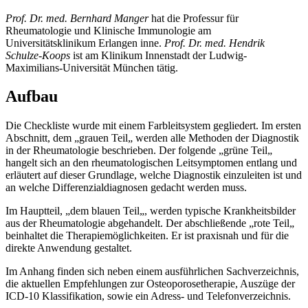
Prof. Dr. med. Bernhard Manger
hat die Professur für
Rheumatologie und Klinische Immunologie am
Universitätsklinikum Erlangen inne.
Prof. Dr. med. Hendrik
Schulze-Koops
ist am Klinikum Innenstadt der Ludwig-
Maximilians-Universität München tätig.
Aufbau
Die Checkliste wurde mit einem Farbleitsystem gegliedert. Im ersten
Abschnitt, dem „grauen Teil„ werden alle Methoden der Diagnostik
in der Rheumatologie beschrieben. Der folgende „grüne Teil„
hangelt sich an den rheumatologischen Leitsymptomen entlang und
erläutert auf dieser Grundlage, welche Diagnostik einzuleiten ist und
an welche Differenzialdiagnosen gedacht werden muss.
Im Hauptteil, „dem blauen Teil„, werden typische Krankheitsbilder
aus der Rheumatologie abgehandelt. Der abschließende „rote Teil„
beinhaltet die Therapiemöglichkeiten. Er ist praxisnah und für die
direkte Anwendung gestaltet.
Im Anhang finden sich neben einem ausführlichen Sachverzeichnis,
die aktuellen Empfehlungen zur Osteoporosetherapie, Auszüge der
ICD-10 Klassifikation, sowie ein Adress- und Telefonverzeichnis.