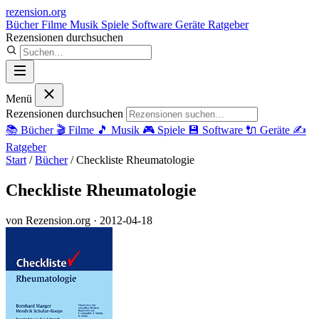
rezension
.org
Bücher
Filme
Musik
Spiele
Software
Geräte
Ratgeber
Rezensionen durchsuchen
Menü
Rezensionen durchsuchen
📚
Bücher
🎬
Filme
🎵
Musik
🎮
Spiele
💾
Software
🔌
Geräte
✍️
Ratgeber
Start
/
Bücher
/
Checkliste Rheumatologie
Checkliste Rheumatologie
von Rezension.org
· 2012-04-18