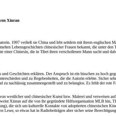
 von Xinran
eratorin. 1997 verließ sie China und lebt seitdem mit ihrem englische
mmelten Lebensgeschichten chinesischer Frauen bekannt, die unter de
e einer Chinesin, die in Tibet ihren verschollenen Mann sucht und dabe
s und Geschichten erklären. Der Anspruch ist ein bisschen zu hoch geg
nterschieden und zu Begebenheiten, die die Autorin erlebte. Sicher seh
 Band zu nachlässig zusammengestellt und zu belanglos. Es fehlt der ro
on westlicher und chinesischer Kunst bzw. Malerei und verweisen auf 
n weist Xinran auf die von ihr gegründete Hilfsorganisation MLB hin, T
g), die sich um kulturelle Kontakte von adoptierten chinesischen Kin
ser, so etwas hat in Radiobeiträgen aber sicher seine Berechtigung. E