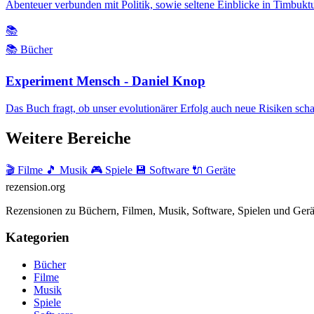
Abenteuer verbunden mit Politik, sowie seltene Einblicke in Timbukt
📚
📚 Bücher
Experiment Mensch - Daniel Knop
Das Buch fragt, ob unser evolutionärer Erfolg auch neue Risiken schaff
Weitere Bereiche
🎬 Filme
🎵 Musik
🎮 Spiele
💾 Software
🔌 Geräte
rezension
.org
Rezensionen zu Büchern, Filmen, Musik, Software, Spielen und Gerä
Kategorien
Bücher
Filme
Musik
Spiele