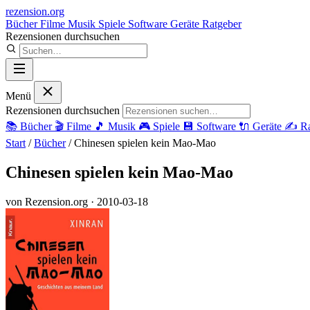
rezension
.org
Bücher
Filme
Musik
Spiele
Software
Geräte
Ratgeber
Rezensionen durchsuchen
Menü
Rezensionen durchsuchen
📚
Bücher
🎬
Filme
🎵
Musik
🎮
Spiele
💾
Software
🔌
Geräte
✍️
Ra
Start
/
Bücher
/
Chinesen spielen kein Mao-Mao
Chinesen spielen kein Mao-Mao
von Rezension.org
· 2010-03-18