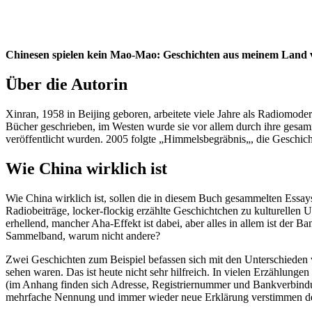
Chinesen spielen kein Mao-Mao: Geschichten aus meinem Land
Über die Autorin
Xinran, 1958 in Beijing geboren, arbeitete viele Jahre als Radiomod
Bücher geschrieben, im Westen wurde sie vor allem durch ihre gesa
veröffentlicht wurden. 2005 folgte „Himmelsbegräbnis„, die Geschicht
Wie China wirklich ist
Wie China wirklich ist, sollen die in diesem Buch gesammelten Essay
Radiobeiträge, locker-flockig erzählte Geschichtchen zu kulturellen U
erhellend, mancher Aha-Effekt ist dabei, aber alles in allem ist der
Sammelband, warum nicht andere?
Zwei Geschichten zum Beispiel befassen sich mit den Unterschieden v
sehen waren. Das ist heute nicht sehr hilfreich. In vielen Erzählunge
(im Anhang finden sich Adresse, Registriernummer und Bankverbindun
mehrfache Nennung und immer wieder neue Erklärung verstimmen den Le