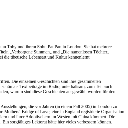
n Mann Toby und ihrem Sohn PanPan in London. Sie hat mehrere
n Titeln „Verborgene Stimmen„ und „Die namenlosen Töchter„
i die tibetische Lebensart und Kultur kennenlernt.
riffen. Die einzelnen Geschichten sind ihre gesammelten
r schön als Textbeiträge im Radio, unterhaltsam, zum Teil auch
te Faden, warum sind diese Geschichten ausgewählt worden für den
Ausstellungen, die vor Jahren (in einem Fall 2005) in London zu
he Mothers‘ Bridge of Love, eine in England registrierte Organisation
dern und ihrer Adoptiveltern im Westen mit China kümmert. Die
in sorgfältiges Lektorat hätte hier vieles verbessern können.