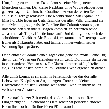
Umgebung zu erkunden. Dabei lernt sie eine Menge neue
Menschen kennen. Der kleine Nachbarsjunge Wybie plappert den
ganzen Tag nur Unsinn, hat Coraline aber von der ersten Sekunde
an in sein Herz geschlossen. Die Nachbarinnen Miss Spink und
Miss Forcible leben im Untergeschoss der alten Villa, und sind nie
einer Meinung, sogar als sie Coraline ihre Zukunft voraussagen
unterscheiden sich ihre Aussagen komplett. früher traten beide
zusammen als Trapezkünstlerinnen auf. Und dann gibt es noch den
sehr dünnen Nachbarn Mr. Bobinski, er stammt aus Osteuropa, war
früher als Zirkusartist tätig, und trainiert mittlerweile in seiner
Wohnung Springmäuse.
Dann entdeckt Coraline eines Tages eine geheimnisvolle kleine Tür,
die ihr den Weg in ein Paralleluniversum zeigt. Dort findet ihr Leben
in einer anderen Version statt. Ihr Eltern kümmern sich plötzlich um
sie, alles scheint sich dort nur um Coralines Wohlergehen zu drehen.
Allerdings kommt es ihr anfangs befremdlich vor das dort alle
Lebewesen Knöpfe statt Augen tragen. Trotz dem kleinen
Unterschied fühlt sich Coraline sehr schnell wohl in ihrem neuen
verbesserten Zuhause.
Bis sie nach kurzer Zeit merkt, dass dort nicht alles mit Rechten
Dingen zugeht . Sie erkennt das ihre scheinbar perfekten anderen
Eltern ihre Tochter für ihre bösen Pläne brauchen.