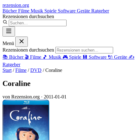
rezension
.org
Bücher
Filme
Musik
Spiele
Software
Geräte
Ratgeber
Rezensionen durchsuchen
Menü
Rezensionen durchsuchen
📚
Bücher
🎬
Filme
🎵
Musik
🎮
Spiele
💾
Software
🔌
Geräte
✍️
Ratgeber
Start
/
Filme
/
DVD
/
Coraline
Coraline
von Rezension.org
· 2011-01-01