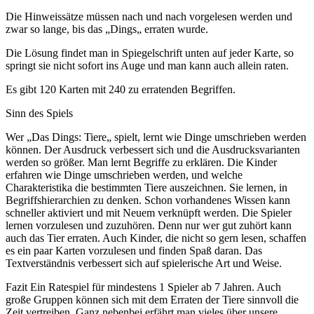
Die Hinweissätze müssen nach und nach vorgelesen werden und
zwar so lange, bis das „Dings„ erraten wurde.
Die Lösung findet man in Spiegelschrift unten auf jeder Karte, so
springt sie nicht sofort ins Auge und man kann auch allein raten.
Es gibt 120 Karten mit 240 zu erratenden Begriffen.
Sinn des Spiels
Wer „Das Dings: Tiere„ spielt, lernt wie Dinge umschrieben werden
können. Der Ausdruck verbessert sich und die Ausdrucksvarianten
werden so größer. Man lernt Begriffe zu erklären. Die Kinder
erfahren wie Dinge umschrieben werden, und welche
Charakteristika die bestimmten Tiere auszeichnen. Sie lernen, in
Begriffshierarchien zu denken. Schon vorhandenes Wissen kann
schneller aktiviert und mit Neuem verknüpft werden. Die Spieler
lernen vorzulesen und zuzuhören. Denn nur wer gut zuhört kann
auch das Tier erraten. Auch Kinder, die nicht so gern lesen, schaffen
es ein paar Karten vorzulesen und finden Spaß daran. Das
Textverständnis verbessert sich auf spielerische Art und Weise.
Fazit Ein Ratespiel für mindestens 1 Spieler ab 7 Jahren. Auch
große Gruppen können sich mit dem Erraten der Tiere sinnvoll die
Zeit vertreiben. Ganz nebenbei erfährt man vieles über unsere