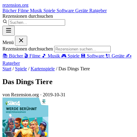
rezension
.org
Bücher
Filme
Musik
Spiele
Software
Geräte
Ratgeber
Rezensionen durchsuchen
Menü
Rezensionen durchsuchen
📚
Bücher
🎬
Filme
🎵
Musik
🎮
Spiele
💾
Software
🔌
Geräte
✍️
Ratgeber
Start
/
Spiele
/
Kartenspiele
/
Das Dings Tiere
Das Dings Tiere
von Rezension.org
· 2019-10-31