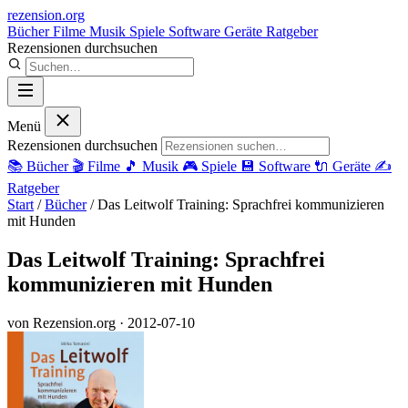
rezension
.org
Bücher
Filme
Musik
Spiele
Software
Geräte
Ratgeber
Rezensionen durchsuchen
Menü
Rezensionen durchsuchen
📚
Bücher
🎬
Filme
🎵
Musik
🎮
Spiele
💾
Software
🔌
Geräte
✍️
Ratgeber
Start
/
Bücher
/
Das Leitwolf Training: Sprachfrei kommunizieren
mit Hunden
Das Leitwolf Training: Sprachfrei
kommunizieren mit Hunden
von Rezension.org
· 2012-07-10