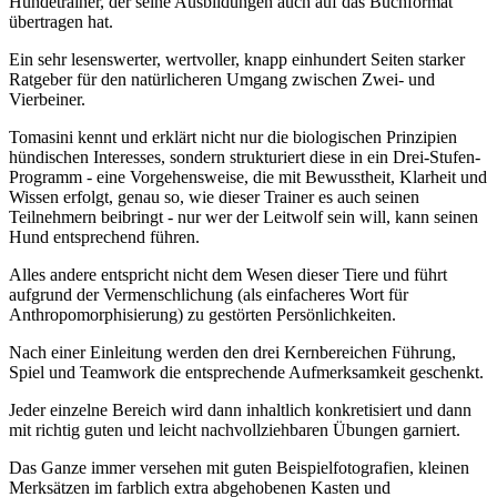
Hundetrainer, der seine Ausbildungen auch auf das Buchformat
übertragen hat.
Ein sehr lesenswerter, wertvoller, knapp einhundert Seiten starker
Ratgeber für den natürlicheren Umgang zwischen Zwei- und
Vierbeiner.
Tomasini kennt und erklärt nicht nur die biologischen Prinzipien
hündischen Interesses, sondern strukturiert diese in ein Drei-Stufen-
Programm - eine Vorgehensweise, die mit Bewusstheit, Klarheit und
Wissen erfolgt, genau so, wie dieser Trainer es auch seinen
Teilnehmern beibringt - nur wer der Leitwolf sein will, kann seinen
Hund entsprechend führen.
Alles andere entspricht nicht dem Wesen dieser Tiere und führt
aufgrund der Vermenschlichung (als einfacheres Wort für
Anthropomorphisierung) zu gestörten Persönlichkeiten.
Nach einer Einleitung werden den drei Kernbereichen Führung,
Spiel und Teamwork die entsprechende Aufmerksamkeit geschenkt.
Jeder einzelne Bereich wird dann inhaltlich konkretisiert und dann
mit richtig guten und leicht nachvollziehbaren Übungen garniert.
Das Ganze immer versehen mit guten Beispielfotografien, kleinen
Merksätzen im farblich extra abgehobenen Kasten und