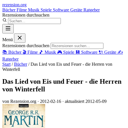
rezension
.org
Bücher
Filme
Musik
Spiele
Software
Geräte
Ratgeber
Rezensionen durchsuchen
Menü
Rezensionen durchsuchen
📚
Bücher
🎬
Filme
🎵
Musik
🎮
Spiele
💾
Software
🔌
Geräte
✍️
Ratgeber
Start
/
Bücher
/
Das Lied von Eis und Feuer - die Herren von
Winterfell
Das Lied von Eis und Feuer - die Herren
von Winterfell
von Rezension.org
· 2012-02-16
· aktualisiert 2012-05-09