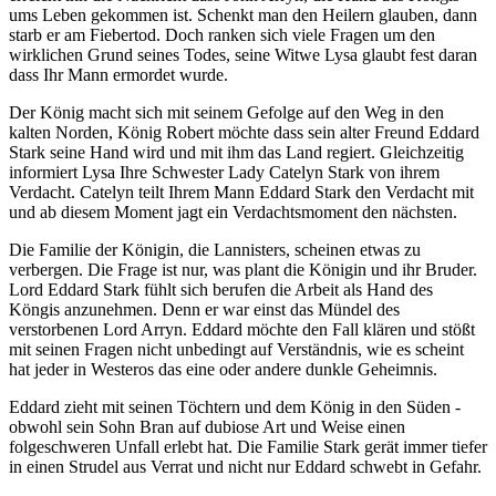
ums Leben gekommen ist. Schenkt man den Heilern glauben, dann
starb er am Fiebertod. Doch ranken sich viele Fragen um den
wirklichen Grund seines Todes, seine Witwe Lysa glaubt fest daran
dass Ihr Mann ermordet wurde.
Der König macht sich mit seinem Gefolge auf den Weg in den
kalten Norden, König Robert möchte dass sein alter Freund Eddard
Stark seine Hand wird und mit ihm das Land regiert. Gleichzeitig
informiert Lysa Ihre Schwester Lady Catelyn Stark von ihrem
Verdacht. Catelyn teilt Ihrem Mann Eddard Stark den Verdacht mit
und ab diesem Moment jagt ein Verdachtsmoment den nächsten.
Die Familie der Königin, die Lannisters, scheinen etwas zu
verbergen. Die Frage ist nur, was plant die Königin und ihr Bruder.
Lord Eddard Stark fühlt sich berufen die Arbeit als Hand des
Köngis anzunehmen. Denn er war einst das Mündel des
verstorbenen Lord Arryn. Eddard möchte den Fall klären und stößt
mit seinen Fragen nicht unbedingt auf Verständnis, wie es scheint
hat jeder in Westeros das eine oder andere dunkle Geheimnis.
Eddard zieht mit seinen Töchtern und dem König in den Süden -
obwohl sein Sohn Bran auf dubiose Art und Weise einen
folgeschweren Unfall erlebt hat. Die Familie Stark gerät immer tiefer
in einen Strudel aus Verrat und nicht nur Eddard schwebt in Gefahr.