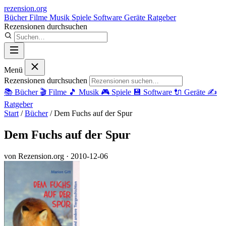
rezension
.org
Bücher
Filme
Musik
Spiele
Software
Geräte
Ratgeber
Rezensionen durchsuchen
Menü
Rezensionen durchsuchen
📚
Bücher
🎬
Filme
🎵
Musik
🎮
Spiele
💾
Software
🔌
Geräte
✍️
Ratgeber
Start
/
Bücher
/
Dem Fuchs auf der Spur
Dem Fuchs auf der Spur
von Rezension.org
· 2010-12-06