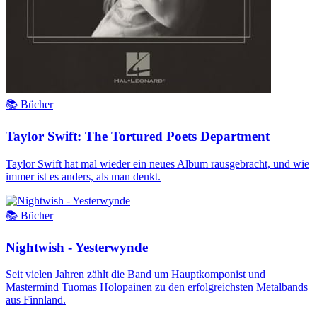
📚 Bücher
Taylor Swift: The Tortured Poets Department
Taylor Swift hat mal wieder ein neues Album rausgebracht, und wie
immer ist es anders, als man denkt.
📚 Bücher
Nightwish - Yesterwynde
Seit vielen Jahren zählt die Band um Hauptkomponist und
Mastermind Tuomas Holopainen zu den erfolgreichsten Metalbands
aus Finnland.