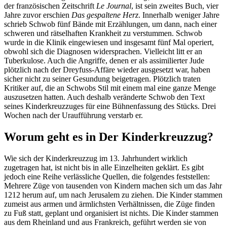
der französischen Zeitschrift
Le Journal
, ist sein zweites Buch, vier
Jahre zuvor erschien
Das gespaltene Herz
. Innerhalb weniger Jahre
schrieb Schwob fünf Bände mit Erzählungen, um dann, nach einer
schweren und rätselhaften Krankheit zu verstummen. Schwob
wurde in die Klinik eingewiesen und insgesamt fünf Mal operiert,
obwohl sich die Diagnosen widersprachen. Vielleicht litt er an
Tuberkulose. Auch die Angriffe, denen er als assimilierter Jude
plötzlich nach der Dreyfuss-Affäre wieder ausgesetzt war, haben
sicher nicht zu seiner Gesundung beigetragen. Plötzlich traten
Kritiker auf, die an Schwobs Stil mit einem mal eine ganze Menge
auszusetzen hatten. Auch deshalb veränderte Schwob den Text
seines Kinderkreuzzuges für eine Bühnenfassung des Stücks. Drei
Wochen nach der Uraufführung verstarb er.
Worum geht es in Der Kinderkreuzzug?
Wie sich der Kinderkreuzzug im 13. Jahrhundert wirklich
zugetragen hat, ist nicht bis in alle Einzelheiten geklärt. Es gibt
jedoch eine Reihe verlässliche Quellen, die folgendes feststellen:
Mehrere Züge von tausenden von Kindern machen sich um das Jahr
1212 herum auf, um nach Jerusalem zu ziehen. Die Kinder stammen
zumeist aus armen und ärmlichsten Verhältnissen, die Züge finden
zu Fuß statt, geplant und organisiert ist nichts. Die Kinder stammen
aus dem Rheinland und aus Frankreich, geführt werden sie von