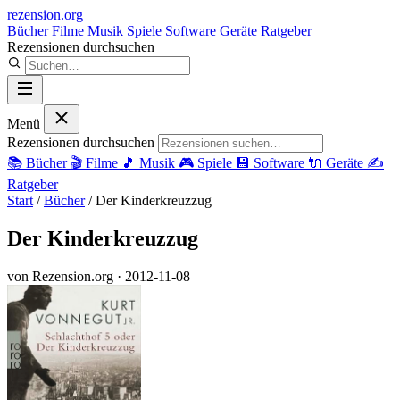
rezension
.org
Bücher
Filme
Musik
Spiele
Software
Geräte
Ratgeber
Rezensionen durchsuchen
Menü
Rezensionen durchsuchen
📚
Bücher
🎬
Filme
🎵
Musik
🎮
Spiele
💾
Software
🔌
Geräte
✍️
Ratgeber
Start
/
Bücher
/
Der Kinderkreuzzug
Der Kinderkreuzzug
von Rezension.org
· 2012-11-08