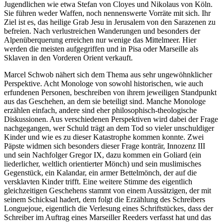
Jugendlichen wie etwa Stefan von Cloyes und Nikolaus von Köln.
Sie führen weder Waffen, noch nennenswerte Vorräte mit sich. Ihr
Ziel ist es, das heilige Grab Jesu in Jerusalem von den Sarazenen zu
befreien. Nach verlustreichen Wanderungen und besonders der
Alpenüberquerung erreichen nur wenige das Mittelmeer. Hier
werden die meisten aufgegriffen und in Pisa oder Marseille als
Sklaven in den Vorderen Orient verkauft.
Marcel Schwob nähert sich dem Thema aus sehr ungewöhnklicher
Perspektive. Acht Monologe von sowohl historischen, wie auch
erfundenen Personen, beschreiben von ihrem jeweiligen Standpunkt
aus das Geschehen, an dem sie beteiligt sind. Manche Monologe
erzählen einfach, andere sind eher philosophisch-theologische
Diskussionen. Aus verschiedenen Perspektiven wird dabei der Frage
nachgegangen, wer Schuld trägt an dem Tod so vieler unschuldiger
Kinder und wie es zu dieser Katastrophe kommen konnte. Zwei
Päpste widmen sich besonders dieser Frage konträr, Innozenz III
und sein Nachfolger Gregor IX, dazu kommen ein Goliard (ein
liederlicher, weltlich orientierter Mönch) und sein muslimisches
Gegenstück, ein Kalandar, ein armer Bettelmönch, der auf die
versklavten Kinder trifft. Eine weitere Stimme des eigentlich
gleichzeitigen Geschehens stammt von einem Aussätzigen, der mit
seinem Schicksal hadert, dem folgt die Erzählung des Schreibers
Longuejoue, eigentlich die Verlesung eines Schriftstückes, dass der
Schreiber im Auftrag eines Marseiller Reeders verfasst hat und das