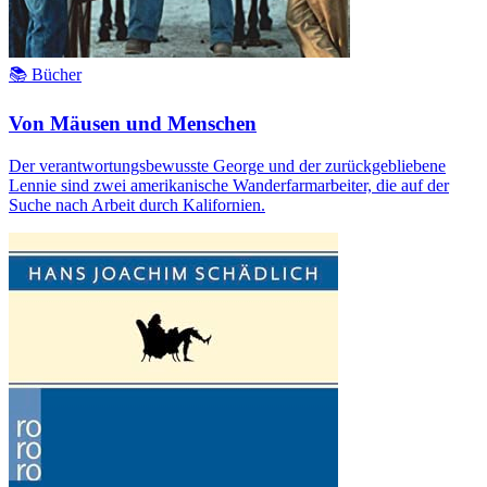
📚 Bücher
Von Mäusen und Menschen
Der verantwortungsbewusste George und der zurückgebliebene
Lennie sind zwei amerikanische Wanderfarmarbeiter, die auf der
Suche nach Arbeit durch Kalifornien.