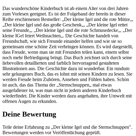
Das wunderschöne Kinderbuch ist ab einem Alter von drei Jahren
zum Vorlesen geeignet. Es ist der Folgeband der bereits in dieser
Reihe erschienenen Bestseller: „Der kleine Igel und die rote Mütze„,
„Der kleine Igel und das große Geschenk„, „Der kleine Igel rettet
seine Freunde„, „Der kleine Igel und die rote Schmusedecke„, „Der
kleine IGel feiert Weihnachten„. Die Geschichte handelt von
Freundschaft, wie sich Freunde einander helfen und wie sie so
gemeinsam eine schöne Zeit verbringen können. Es wird dargestellt,
dass Freude, wenn man sie mit Freunden teilen kann, einem selbst
noch mehr Befriedigung bringt. Das Buch zeichnet sich durch seine
liebevollen detaillierten und farblich hervorragend gestalteten
Illustrationen aus. Die Geschichte dazu ist wunderbar. Ein rundum
sehr gelungenes Buch, das es lohnt mit seinen Kindern zu lesen. Sie
werden Freude beim Zuhören, Ansehen und Fühlen haben. Schön
ist auch, das das Thema der „Sternschnuppen„ mal etwas
ausgefallener ist, was man nicht in jedem anderen Kinderbuch
wiederfindet. Die Kinder werden dazu angehalten, ihre Umwelt mit
offenen Augen zu erkunden.
Deine Bewertung
Teile deine Erfahrung zu „Der kleine Igel und die Sternschnuppen".
Bewertungen werden vor Veröffentlichung geprüft.