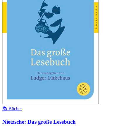
📚 Bücher
Nietzsche: Das große Lesebuch