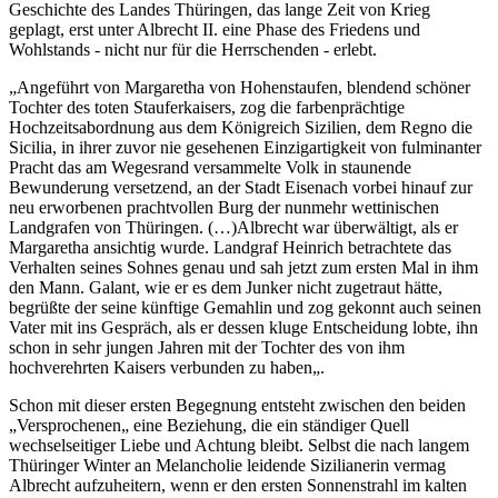
Geschichte des Landes Thüringen, das lange Zeit von Krieg
geplagt, erst unter Albrecht II. eine Phase des Friedens und
Wohlstands - nicht nur für die Herrschenden - erlebt.
„Angeführt von Margaretha von Hohenstaufen, blendend schöner
Tochter des toten Stauferkaisers, zog die farbenprächtige
Hochzeitsabordnung aus dem Königreich Sizilien, dem Regno die
Sicilia, in ihrer zuvor nie gesehenen Einzigartigkeit von fulminanter
Pracht das am Wegesrand versammelte Volk in staunende
Bewunderung versetzend, an der Stadt Eisenach vorbei hinauf zur
neu erworbenen prachtvollen Burg der nunmehr wettinischen
Landgrafen von Thüringen. (…)Albrecht war überwältigt, als er
Margaretha ansichtig wurde. Landgraf Heinrich betrachtete das
Verhalten seines Sohnes genau und sah jetzt zum ersten Mal in ihm
den Mann. Galant, wie er es dem Junker nicht zugetraut hätte,
begrüßte der seine künftige Gemahlin und zog gekonnt auch seinen
Vater mit ins Gespräch, als er dessen kluge Entscheidung lobte, ihn
schon in sehr jungen Jahren mit der Tochter des von ihm
hochverehrten Kaisers verbunden zu haben„.
Schon mit dieser ersten Begegnung entsteht zwischen den beiden
„Versprochenen„ eine Beziehung, die ein ständiger Quell
wechselseitiger Liebe und Achtung bleibt. Selbst die nach langem
Thüringer Winter an Melancholie leidende Sizilianerin vermag
Albrecht aufzuheitern, wenn er den ersten Sonnenstrahl im kalten