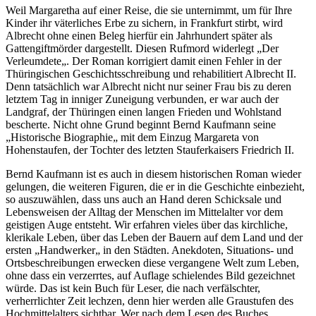
Weil Margaretha auf einer Reise, die sie unternimmt, um für Ihre
Kinder ihr väterliches Erbe zu sichern, in Frankfurt stirbt, wird
Albrecht ohne einen Beleg hierfür ein Jahrhundert später als
Gattengiftmörder dargestellt. Diesen Rufmord widerlegt „Der
Verleumdete„. Der Roman korrigiert damit einen Fehler in der
Thüringischen Geschichtsschreibung und rehabilitiert Albrecht II.
Denn tatsächlich war Albrecht nicht nur seiner Frau bis zu deren
letztem Tag in inniger Zuneigung verbunden, er war auch der
Landgraf, der Thüringen einen langen Frieden und Wohlstand
bescherte. Nicht ohne Grund beginnt Bernd Kaufmann seine
„Historische Biographie„ mit dem Einzug Margareta von
Hohenstaufen, der Tochter des letzten Stauferkaisers Friedrich II.
Bernd Kaufmann ist es auch in diesem historischen Roman wieder
gelungen, die weiteren Figuren, die er in die Geschichte einbezieht,
so auszuwählen, dass uns auch an Hand deren Schicksale und
Lebensweisen der Alltag der Menschen im Mittelalter vor dem
geistigen Auge entsteht. Wir erfahren vieles über das kirchliche,
klerikale Leben, über das Leben der Bauern auf dem Land und der
ersten „Handwerker„ in den Städten. Anekdoten, Situations- und
Ortsbeschreibungen erwecken diese vergangene Welt zum Leben,
ohne dass ein verzerrtes, auf Auflage schielendes Bild gezeichnet
würde. Das ist kein Buch für Leser, die nach verfälschter,
verherrlichter Zeit lechzen, denn hier werden alle Graustufen des
Hochmittelalters sichtbar. Wer nach dem Lesen des Buches