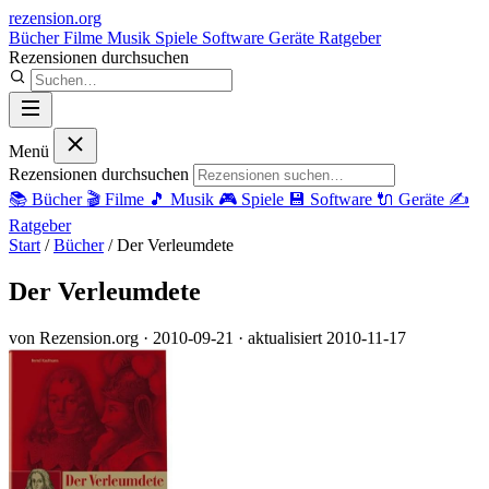
rezension
.org
Bücher
Filme
Musik
Spiele
Software
Geräte
Ratgeber
Rezensionen durchsuchen
Menü
Rezensionen durchsuchen
📚
Bücher
🎬
Filme
🎵
Musik
🎮
Spiele
💾
Software
🔌
Geräte
✍️
Ratgeber
Start
/
Bücher
/
Der Verleumdete
Der Verleumdete
von Rezension.org
· 2010-09-21
· aktualisiert 2010-11-17