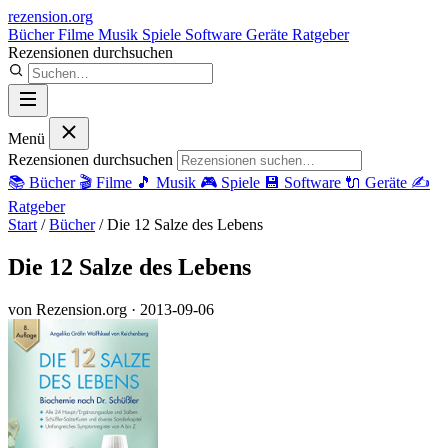
rezension
.org
Bücher
Filme
Musik
Spiele
Software
Geräte
Ratgeber
Rezensionen durchsuchen
Menü
Rezensionen durchsuchen
📚
Bücher
🎬
Filme
🎵
Musik
🎮
Spiele
💾
Software
🔌
Geräte
✍️
Ratgeber
Start
/
Bücher
/
Die 12 Salze des Lebens
Die 12 Salze des Lebens
von Rezension.org
· 2013-09-06