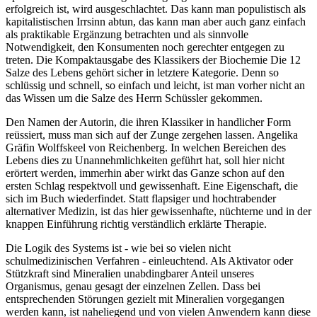
erfolgreich ist, wird ausgeschlachtet. Das kann man populistisch als
kapitalistischen Irrsinn abtun, das kann man aber auch ganz einfach
als praktikable Ergänzung betrachten und als sinnvolle
Notwendigkeit, den Konsumenten noch gerechter entgegen zu
treten. Die Kompaktausgabe des Klassikers der Biochemie Die 12
Salze des Lebens gehört sicher in letztere Kategorie. Denn so
schlüssig und schnell, so einfach und leicht, ist man vorher nicht an
das Wissen um die Salze des Herrn Schüssler gekommen.
Den Namen der Autorin, die ihren Klassiker in handlicher Form
reüssiert, muss man sich auf der Zunge zergehen lassen. Angelika
Gräfin Wolffskeel von Reichenberg. In welchen Bereichen des
Lebens dies zu Unannehmlichkeiten geführt hat, soll hier nicht
erörtert werden, immerhin aber wirkt das Ganze schon auf den
ersten Schlag respektvoll und gewissenhaft. Eine Eigenschaft, die
sich im Buch wiederfindet. Statt flapsiger und hochtrabender
alternativer Medizin, ist das hier gewissenhafte, nüchterne und in der
knappen Einführung richtig verständlich erklärte Therapie.
Die Logik des Systems ist - wie bei so vielen nicht
schulmedizinischen Verfahren - einleuchtend. Als Aktivator oder
Stützkraft sind Mineralien unabdingbarer Anteil unseres
Organismus, genau gesagt der einzelnen Zellen. Dass bei
entsprechenden Störungen gezielt mit Mineralien vorgegangen
werden kann, ist naheliegend und von vielen Anwendern kann diese