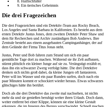
Haifischfutter
Ein tierisches Geheimnis
Die drei Fragezeichen
Die drei Fragezeichen sind ein Detektiv-Team aus Rocky Beach,
Los Angeles und Santa Barbara in Kalifornien. Es besteht aus dem
ersten Detektiv Justus Jones, dem zweiten Detektiv Peter Shaw und
dem für Recherchen und Archiv zuständigen Bob Andrews. Ihre
Zentrale besteht aus einem ausgebauten Campinganhänger, der auf
dem Gelände der Firma Titus Jonas steht.
Justus, Peter und Bob fahren zum Strand um sich ein paar
gemütliche Tage dort zu machen. Während sie ihr Zelt aufbauen,
stürmt plötzlich ein kleiner Junge auf sie zu. Verängstigt erzählt er,
dass ihn ein schwarzer Zwerg verfolgt hätte. Die drei Detektive
denken sich nichts groß dabei, da kleine Jungen oft fantasieren.
Peter will ins Wasser und ein paar Runden surfen, doch nach ein
paar Minuten kommt er schockiert wieder heraus. Etwas schwarzes
glitschiges hätte ihn berührt.
Doch als die drei Detektive das zweite mal nachsehen, ist nichts
mehr da und sie genießen beruhigt weiter ihren Urlaub. Doch dann,
weiter entfernt bei einer Klippe, können sie eine kleine Gestalt
erkennen, die im Inneren des Berges verschwindet. Schnell machen