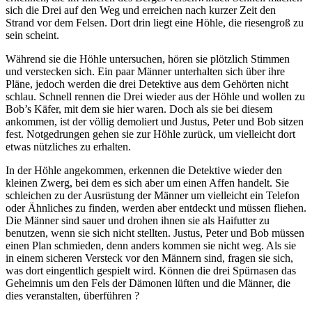
sich die Drei auf den Weg und erreichen nach kurzer Zeit den
Strand vor dem Felsen. Dort drin liegt eine Höhle, die riesengroß zu
sein scheint.
Während sie die Höhle untersuchen, hören sie plötzlich Stimmen
und verstecken sich. Ein paar Männer unterhalten sich über ihre
Pläne, jedoch werden die drei Detektive aus dem Gehörten nicht
schlau. Schnell rennen die Drei wieder aus der Höhle und wollen zu
Bob’s Käfer, mit dem sie hier waren. Doch als sie bei diesem
ankommen, ist der völlig demoliert und Justus, Peter und Bob sitzen
fest. Notgedrungen gehen sie zur Höhle zurück, um vielleicht dort
etwas nützliches zu erhalten.
In der Höhle angekommen, erkennen die Detektive wieder den
kleinen Zwerg, bei dem es sich aber um einen Affen handelt. Sie
schleichen zu der Ausrüstung der Männer um vielleicht ein Telefon
oder Ähnliches zu finden, werden aber entdeckt und müssen fliehen.
Die Männer sind sauer und drohen ihnen sie als Haifutter zu
benutzen, wenn sie sich nicht stellten. Justus, Peter und Bob müssen
einen Plan schmieden, denn anders kommen sie nicht weg. Als sie
in einem sicheren Versteck vor den Männern sind, fragen sie sich,
was dort eingentlich gespielt wird. Können die drei Spürnasen das
Geheimnis um den Fels der Dämonen lüften und die Männer, die
dies veranstalten, überführen ?