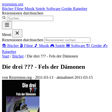
rezension
.org
Bücher
Filme
Musik
Spiele
Software
Geräte
Ratgeber
Rezensionen durchsuchen
Menü
Rezensionen durchsuchen
📚
Bücher
🎬
Filme
🎵
Musik
🎮
Spiele
💾
Software
🔌
Geräte
✍️
Ratgeber
Start
/
Bücher
/
Die drei ??? - Fels der Dämonen
Die drei ??? - Fels der Dämonen
von Rezension.org
· 2011-03-13
· aktualisiert 2011-03-15