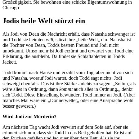
Großzügigkeit. Sie bewohnen eine schicke Eigentumswohnung in
Chicago.
Jodis heile Welt stürzt ein
Als Jodi von Dean die Nachricht erhält, dass Natasha schwanger ist
und Todd sie heiraten
will
, stürzt ihre „heile Welt„ ein. Natasha ist
die Tochter von Dean, Todds bestem Freund und Jodi nicht
unbekannt. Umso mehr ist Jodi erzürnt und erwartet von Todd eine
Erklärung, die ausbleibt. Da findet sie Schlaftabletten in Todds
Jackett.
Todd kommt nach Hause und erzählt vom Tag, aber nicht von sich
und Natasha, worauf Jodi wartet, doch Todd sagt nichts. Jodi
schweigt ebenfalls. Das ist ihre Stärke - nichts zu sagen. „So tun, als
wäre alles in Ordnung, dann
kommt
auch alles in Ordnung.„ denkt
sich Todd. Diese Einstellung bewundert Todd immer an Jodi. (Aber
manches Mal wäre ein „Donnerwetter„ oder eine Aussprache wohl
besser gewesen.)
Wird Jodi zur Mörderin?
Am nächsten Tag wacht Jodi verwirrt auf dem Sofa auf, aber sie
erinnert sich nun, dass sie Todd in das Bett geholfen hat. Er ist auf
den Rücken gefallen und lag quer über dem Bett. Als sie ins