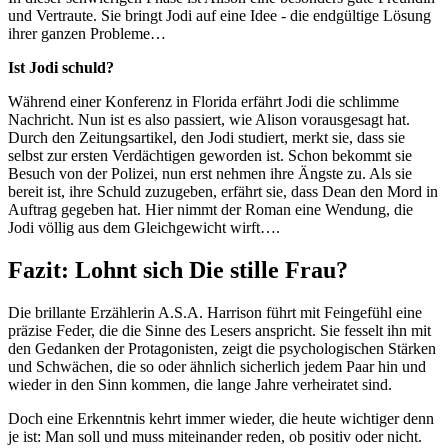
und Vertraute. Sie bringt Jodi auf eine Idee - die endgültige Lösung
ihrer ganzen Probleme…
Ist Jodi schuld?
Während einer Konferenz in Florida erfährt Jodi die schlimme
Nachricht. Nun ist es also passiert, wie Alison vorausgesagt hat.
Durch den Zeitungsartikel, den Jodi studiert, merkt sie, dass sie
selbst zur ersten Verdächtigen geworden ist. Schon bekommt sie
Besuch von der Polizei, nun erst nehmen ihre Ängste zu. Als sie
bereit ist, ihre Schuld zuzugeben, erfährt sie, dass Dean den Mord in
Auftrag gegeben hat. Hier nimmt der Roman eine Wendung, die
Jodi völlig aus dem Gleichgewicht wirft….
Fazit: Lohnt sich Die stille Frau?
Die brillante Erzählerin A.S.A. Harrison führt mit Feingefühl eine
präzise Feder, die die Sinne des Lesers anspricht. Sie fesselt ihn mit
den Gedanken der Protagonisten, zeigt die psychologischen Stärken
und Schwächen, die so oder ähnlich sicherlich jedem Paar hin und
wieder in den Sinn kommen, die lange Jahre verheiratet sind.
Doch eine Erkenntnis kehrt immer wieder, die heute wichtiger denn
je ist: Man soll und muss miteinander reden, ob positiv oder nicht.