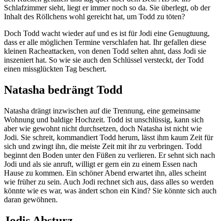
Schlafzimmer sieht, liegt er immer noch so da. Sie überlegt, ob der
Inhalt des Röllchens wohl gereicht hat, um Todd zu töten?
Doch Todd wacht wieder auf und es ist für Jodi eine Genugtuung,
dass er alle möglichen Termine verschlafen hat. Ihr gefallen diese
kleinen Racheattacken, von denen Todd selten ahnt, dass Jodi sie
inszeniert hat. So wie sie auch den Schlüssel versteckt, der Todd
einen missglückten Tag beschert.
Natasha bedrängt Todd
Natasha drängt inzwischen auf die Trennung, eine gemeinsame
Wohnung und baldige Hochzeit. Todd ist unschlüssig, kann sich
aber wie gewohnt nicht durchsetzen, doch Natasha ist nicht wie
Jodi. Sie schreit, kommandiert Todd herum, lässt ihm kaum Zeit für
sich und zwingt ihn, die meiste Zeit mit ihr zu verbringen. Todd
beginnt den Boden unter den Füßen zu verlieren. Er sehnt sich nach
Jodi und als sie anruft, willigt er gern ein zu einem Essen nach
Hause zu kommen. Ein schöner Abend erwartet ihn, alles scheint
wie früher zu sein. Auch Jodi rechnet sich aus, dass alles so werden
könnte wie es war, was ändert schon ein Kind? Sie könnte sich auch
daran gewöhnen.
Jodis Absturz