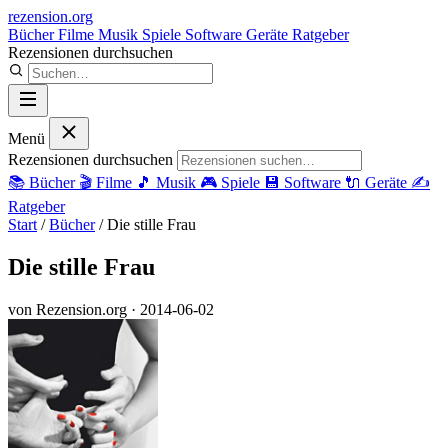
rezension
.org
Bücher
Filme
Musik
Spiele
Software
Geräte
Ratgeber
Rezensionen durchsuchen
Menü
Rezensionen durchsuchen
📚
Bücher
🎬
Filme
🎵
Musik
🎮
Spiele
💾
Software
🔌
Geräte
✍️
Ratgeber
Start
/
Bücher
/
Die stille Frau
Die stille Frau
von Rezension.org
· 2014-06-02