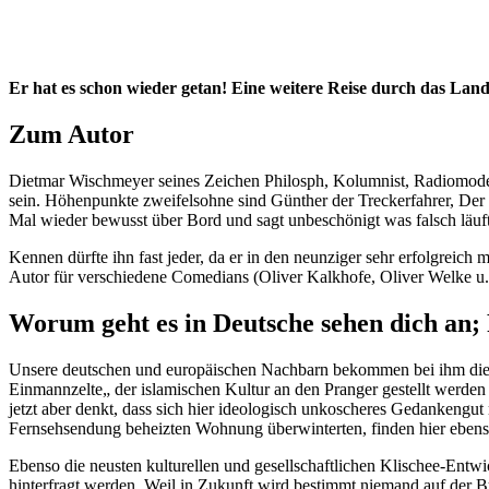
Er hat es schon wieder getan! Eine weitere Reise durch das Lan
Zum Autor
Dietmar Wischmeyer seines Zeichen Philosph, Kolumnist, Radiomoderat
sein. Höhenpunkte zweifelsohne sind Günther der Treckerfahrer, Der k
Mal wieder bewusst über Bord und sagt unbeschönigt was falsch läuf
Kennen dürfte ihn fast jeder, da er in den neunziger sehr erfolgreic
Autor für verschiedene Comedians (Oliver Kalkhofe, Oliver Welke u.a.
Worum geht es in Deutsche sehen dich an; 
Unsere deutschen und europäischen Nachbarn bekommen bei ihm die h
Einmannzelte„ der islamischen Kultur an den Pranger gestellt werden s
jetzt aber denkt, dass sich hier ideologisch unkoscheres Gedankengut 
Fernsehsendung beheizten Wohnung überwinterten, finden hier ebenso
Ebenso die neusten kulturellen und gesellschaftlichen Klischee-Ent
hinterfragt werden. Weil in Zukunft wird bestimmt niemand auf der B