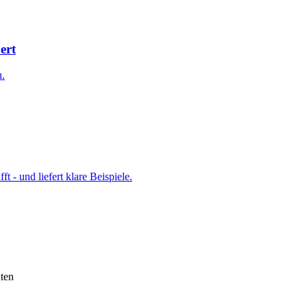
ert
u.
t - und liefert klare Beispiele.
ten