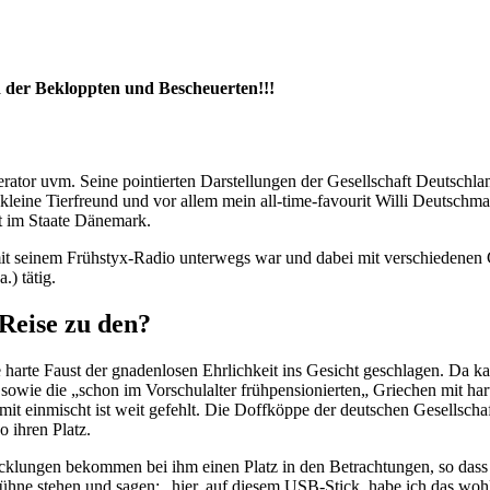
d der Bekloppten und Bescheuerten!!!
or uvm. Seine pointierten Darstellungen der Gesellschaft Deutschlands 
leine Tierfreund und vor allem mein all-time-favourit Willi Deutschma
t im Staate Dänemark.
h mit seinem Frühstyx-Radio unterwegs war und dabei mit verschiedenen 
) tätig.
Reise zu den?
arte Faust der gnadenlosen Ehrlichkeit ins Gesicht geschlagen. Da 
owie die „schon im Vorschulalter frühpensionierten„ Griechen mit harte
mit einmischt ist weit gefehlt. Die Doffköppe der deutschen Gesellscha
 ihren Platz.
wicklungen bekommen bei ihm einen Platz in den Betrachtungen, so da
ühne stehen und sagen: „hier, auf diesem USB-Stick, habe ich das wohl