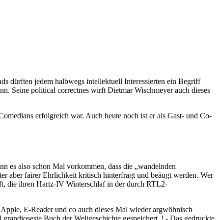
dürften jedem halbwegs intellektuell Interessierten ein Begriff
nn. Seine political correctnes wirft Dietmar Wischmeyer auch dieses
Comedians erfolgreich war. Auch heute noch ist er als Gast- und Co-
kann es also schon Mal vorkommen, dass die „wandelnden
r aber fairer Ehrlichkeit kritisch hinterfragt und beäugt werden. Wer
ft, die ihren Hartz-IV Winterschlaf in der durch RTL2-
ss Apple, E-Reader und co auch dieses Mal wieder argwöhnisch
 grandioseste Buch der Weltgeschichte gespeichert„! - Das gedruckte