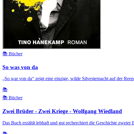
📚 Bücher
So was von da
„So war von da“ zeigt eine einzige, wilde Silvesternacht auf der Re
📚
📚 Bücher
Zwei Brüder - Zwei Kriege - Wolfgang Wiedland
Das Buch erzählt lebhaft und gut recherchiert die Geschichte zweier 
📚