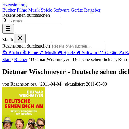
rezension
.org
Bücher
Filme
Musik
Spiele
Software
Geräte
Ratgeber
Rezensionen durchsuchen
Menü
Rezensionen durchsuchen
📚
Bücher
🎬
Filme
🎵
Musik
🎮
Spiele
💾
Software
🔌
Geräte
✍️
Ra
Start
/
Bücher
/
Dietmar Wischmeyer - Deutsche sehen dich an; Reise 
Dietmar Wischmeyer - Deutsche sehen dich 
von Rezension.org
· 2011-04-04
· aktualisiert 2011-05-09