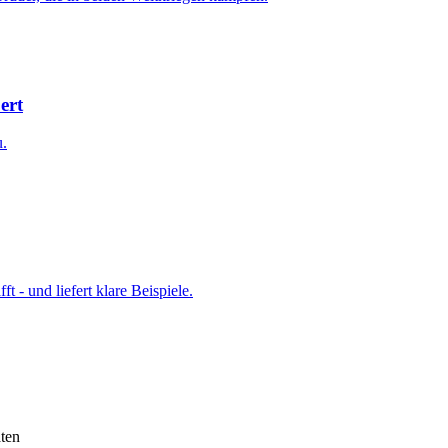
ert
u.
t - und liefert klare Beispiele.
ten