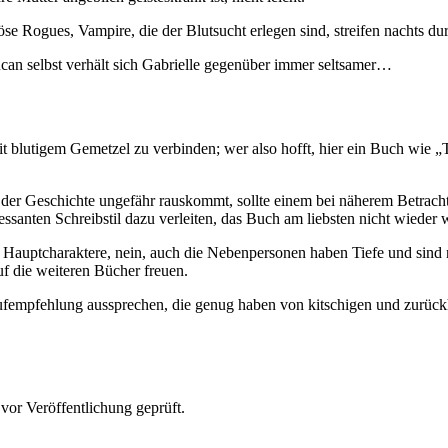
öse Rogues, Vampire, die der Blutsucht erlegen sind, streifen nachts du
can selbst verhält sich Gabrielle gegenüber immer seltsamer…
it blutigem Gemetzel zu verbinden; wer also hofft, hier ein Buch wie 
er Geschichte ungefähr rauskommt, sollte einem bei näherem Betracht
santen Schreibstil dazu verleiten, das Buch am liebsten nicht wieder w
 Hauptcharaktere, nein, auch die Nebenpersonen haben Tiefe und sind ni
uf die weiteren Bücher freuen.
aufempfehlung aussprechen, die genug haben von kitschigen und zurüc
vor Veröffentlichung geprüft.