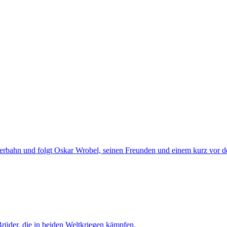
eperbahn und folgt Oskar Wrobel, seinen Freunden und einem kurz vor 
Brüder, die in beiden Weltkriegen kämpfen.