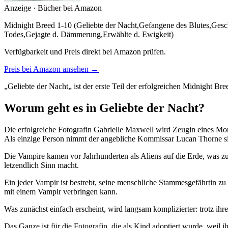
Anzeige · Bücher bei Amazon
Midnight Breed 1-10 (Geliebte der Nacht,Gefangene des Blutes,Geschö
Todes,Gejagte d. Dämmerung,Erwählte d. Ewigkeit)
Verfügbarkeit und Preis direkt bei Amazon prüfen.
Preis bei Amazon ansehen →
„Geliebte der Nacht„ ist der erste Teil der erfolgreichen Midnight B
Worum geht es in Geliebte der Nacht?
Die erfolgreiche Fotografin Gabrielle Maxwell wird Zeugin eines Mord
Als einzige Person nimmt der angebliche Kommissar Lucan Thorne sie 
Die Vampire kamen vor Jahrhunderten als Aliens auf die Erde, was zunä
letzendlich Sinn macht.
Ein jeder Vampir ist bestrebt, seine menschliche Stammesgefährtin zu
mit einem Vampir verbringen kann.
Was zunächst einfach erscheint, wird langsam komplizierter: trotz ihre
Das Ganze ist für die Fotografin, die als Kind adoptiert wurde, weil ihr