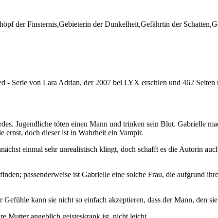
pf der Finsternis,Gebieterin der Dunkelheit,Gefährtin der Schatten,G
reed - Serie von Lara Adrian, der 2007 bei LYX erschien und 462 Seiten 
es. Jugendliche töten einen Mann und trinken sein Blut. Gabrielle mac
ernst, doch dieser ist in Wahrheit ein Vampir.
chst einmal sehr unrealistisch klingt, doch schafft es die Autorin auch
 finden; passenderweise ist Gabrielle eine solche Frau, die aufgrund i
r Gefühle kann sie nicht so einfach akzeptieren, dass der Mann, den sie 
e Mutter angeblich geisteskrank ist, nicht leicht.