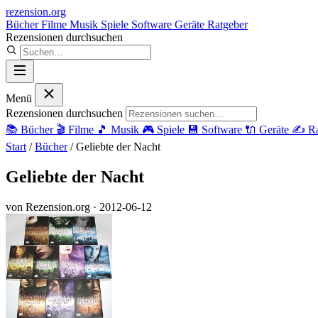
rezension
.org
Bücher
Filme
Musik
Spiele
Software
Geräte
Ratgeber
Rezensionen durchsuchen
Menü
Rezensionen durchsuchen
📚
Bücher
🎬
Filme
🎵
Musik
🎮
Spiele
💾
Software
🔌
Geräte
✍️
Ra
Start
/
Bücher
/
Geliebte der Nacht
Geliebte der Nacht
von Rezension.org
· 2012-06-12