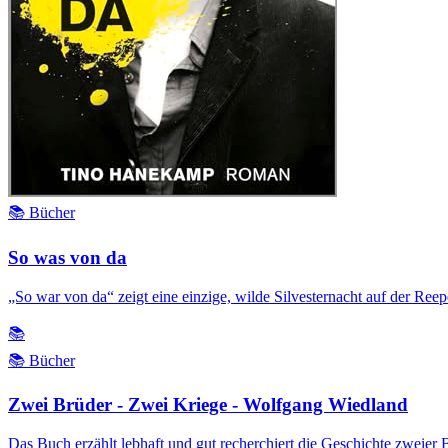
📚 Bücher
So was von da
„So war von da“ zeigt eine einzige, wilde Silvesternacht auf der Re
📚
📚 Bücher
Zwei Brüder - Zwei Kriege - Wolfgang Wiedland
Das Buch erzählt lebhaft und gut recherchiert die Geschichte zweier 