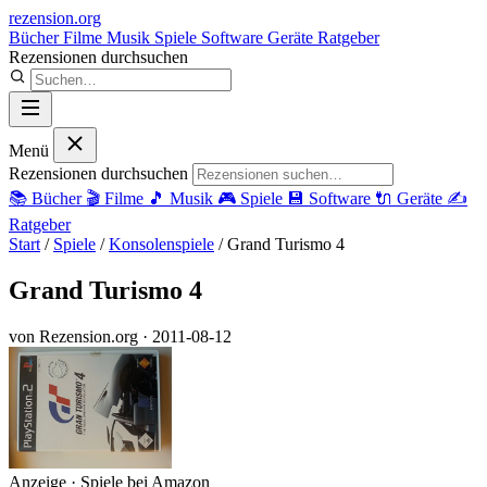
rezension
.org
Bücher
Filme
Musik
Spiele
Software
Geräte
Ratgeber
Rezensionen durchsuchen
Menü
Rezensionen durchsuchen
📚
Bücher
🎬
Filme
🎵
Musik
🎮
Spiele
💾
Software
🔌
Geräte
✍️
Ratgeber
Start
/
Spiele
/
Konsolenspiele
/
Grand Turismo 4
Grand Turismo 4
von Rezension.org
· 2011-08-12
Anzeige · Spiele bei Amazon