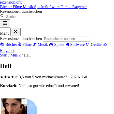
rezension
.org
Bücher
Filme
Musik
Spiele
Software
Geräte
Ratgeber
Rezensionen durchsuchen
Menü
Rezensionen durchsuchen
📚
Bücher
🎬
Filme
🎵
Musik
🎮
Spiele
💾
Software
🔌
Geräte
✍️
Ratgeber
Start
/
Musik
/
Hell
Hell
★★★★☆
3,5 von 5
von michaelkrause2
· 2020-11-01
Kurzfazit:
Nicht so gut wie erhofft und erwartet!