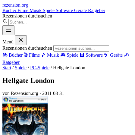
rezension
.org
Bücher
Filme
Musik
Spiele
Software
Geräte
Ratgeber
Rezensionen durchsuchen
Menü
Rezensionen durchsuchen
📚
Bücher
🎬
Filme
🎵
Musik
🎮
Spiele
💾
Software
🔌
Geräte
✍️
Ratgeber
Start
/
Spiele
/
PC-Spiele
/
Hellgate London
Hellgate London
von Rezension.org
· 2011-08-31