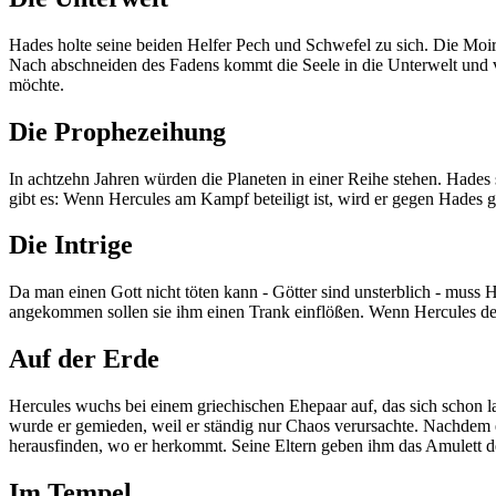
Hades holte seine beiden Helfer Pech und Schwefel zu sich. Die Moi
Nach abschneiden des Fadens kommt die Seele in die Unterwelt und v
möchte.
Die Prophezeihung
In achtzehn Jahren würden die Planeten in einer Reihe stehen. Hades
gibt es: Wenn Hercules am Kampf beteiligt ist, wird er gegen Hades ge
Die Intrige
Da man einen Gott nicht töten kann - Götter sind unsterblich - muss
angekommen sollen sie ihm einen Trank einflößen. Wenn Hercules den Tr
Auf der Erde
Hercules wuchs bei einem griechischen Ehepaar auf, das sich schon la
wurde er gemieden, weil er ständig nur Chaos verursachte. Nachdem e
herausfinden, wo er herkommt. Seine Eltern geben ihm das Amulett der
Im Tempel