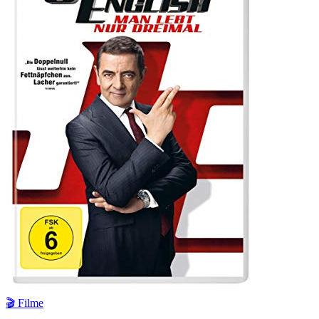
🎬 Filme