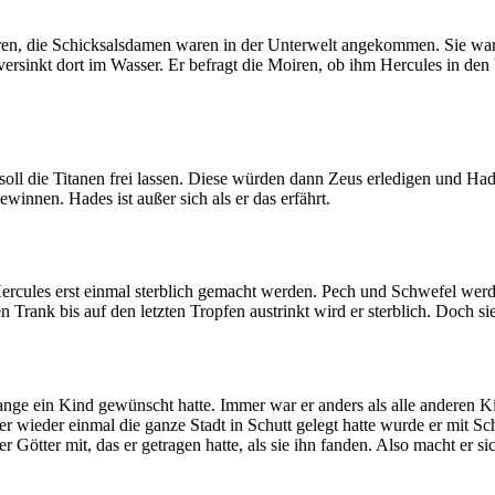
ren, die Schicksalsdamen waren in der Unterwelt angekommen. Sie war
ersinkt dort im Wasser. Er befragt die Moiren, ob ihm Hercules in den
 soll die Titanen frei lassen. Diese würden dann Zeus erledigen und H
winnen. Hades ist außer sich als er das erfährt.
 Hercules erst einmal sterblich gemacht werden. Pech und Schwefel we
ank bis auf den letzten Tropfen austrinkt wird er sterblich. Doch sie 
nge ein Kind gewünscht hatte. Immer war er anders als alle anderen Kin
r wieder einmal die ganze Stadt in Schutt gelegt hatte wurde er mit Sc
 Götter mit, das er getragen hatte, als sie ihn fanden. Also macht er