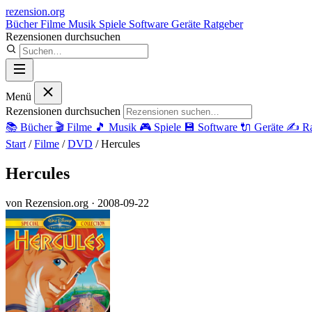
rezension
.org
Bücher
Filme
Musik
Spiele
Software
Geräte
Ratgeber
Rezensionen durchsuchen
Menü
Rezensionen durchsuchen
📚
Bücher
🎬
Filme
🎵
Musik
🎮
Spiele
💾
Software
🔌
Geräte
✍️
Ra
Start
/
Filme
/
DVD
/
Hercules
Hercules
von Rezension.org
· 2008-09-22