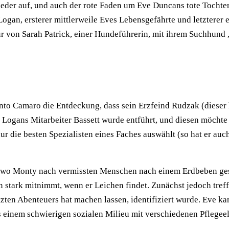
eder auf, und auch der rote Faden um Eve Duncans tote Tochter
ogan, ersterer mittlerweile Eves Lebensgefährte und letzterer 
nur von Sarah Patrick, einer Hundeführerin, mit ihrem Suchhun
to Camaro die Entdeckung, dass sein Erzfeind Rudzak (dieser h
at. Logans Mitarbeiter Bassett wurde entführt, und diesen möcht
r die besten Spezialisten eines Faches auswählt (so hat er auch
k, wo Monty nach vermissten Menschen nach einem Erdbeben ges
hn stark mitnimmt, wenn er Leichen findet. Zunächst jedoch tref
ten Abenteuers hat machen lassen, identifiziert wurde. Eve kan
us einem schwierigen sozialen Milieu mit verschiedenen Pflegeel