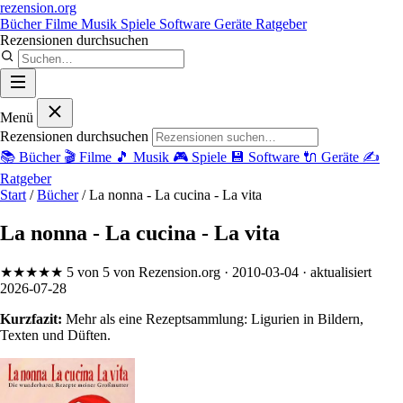
rezension
.org
Bücher
Filme
Musik
Spiele
Software
Geräte
Ratgeber
Rezensionen durchsuchen
Menü
Rezensionen durchsuchen
📚
Bücher
🎬
Filme
🎵
Musik
🎮
Spiele
💾
Software
🔌
Geräte
✍️
Ratgeber
Start
/
Bücher
/
La nonna - La cucina - La vita
La nonna - La cucina - La vita
★★★★★
5 von 5
von Rezension.org
· 2010-03-04
· aktualisiert
2026-07-28
Kurzfazit:
Mehr als eine Rezeptsammlung: Ligurien in Bildern,
Texten und Düften.