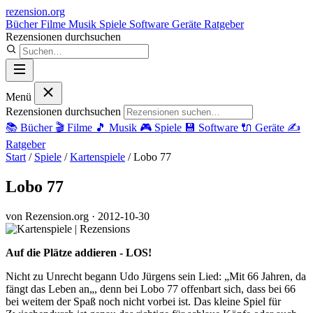
rezension
.org
Bücher
Filme
Musik
Spiele
Software
Geräte
Ratgeber
Rezensionen durchsuchen
Menü
Rezensionen durchsuchen
📚
Bücher
🎬
Filme
🎵
Musik
🎮
Spiele
💾
Software
🔌
Geräte
✍️
Ratgeber
Start
/
Spiele
/
Kartenspiele
/
Lobo 77
Lobo 77
von Rezension.org
· 2012-10-30
Auf die Plätze addieren - LOS!
Nicht zu Unrecht begann Udo Jürgens sein Lied: „Mit 66 Jahren, da
fängt das Leben an„, denn bei Lobo 77 offenbart sich, dass bei 66
bei weitem der Spaß noch nicht vorbei ist. Das kleine Spiel für