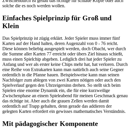
Zwischendurch ist genau das richtige für schlaue Köpfe oder auch
solche die es noch werden wollen.
Einfaches Spielprinzip für Groß und
Klein
Das Spielprinzip ist zügig erklärt. Jeder Spieler muss immer fünf
Karten auf der Hand halten, deren Augenzahl von 0 - 76 reicht.
Diese können beliebig ausgespielt werden, doch Obacht, wer durch
die Summe aller Karten 77 erreicht oder übers Ziel hinaus schießt,
muss einen Spielchip abgeben. Lediglich drei hat jeder Spieler zu
Anfang und wer als erster keine Chips mehr hat, hat verloren. Durch
eine Reihe von Extrakarten kann man natürlich auch seine Gegner
ordentlich in die Pfanne hauen. Beispielsweise kann man seinen
Nachfolger zum ablegen von zwei Karten nötigen oder auch den
Spielverlauf gegen den Uhrzeigersinn drehen. So stellt sich beim
Spielen eine enorme Dynamik ein, die für eine kurzweilige
Zwischenphase an einem Spieleabend für meinen Geschmack genau
das richtige ist. Aber auch die grauen Zellen werden damit
ordentlich auf Trapp gehalten, denn gerade das addieren der
gelegten Karten erfordert ein gewisses mathematisches Verständnis.
Mit pädagogischer Komponente