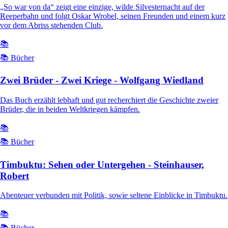
„So war von da“ zeigt eine einzige, wilde Silvesternacht auf der
Reeperbahn und folgt Oskar Wrobel, seinen Freunden und einem kurz
vor dem Abriss stehenden Club.
📚
📚 Bücher
Zwei Brüder - Zwei Kriege - Wolfgang Wiedland
Das Buch erzählt lebhaft und gut recherchiert die Geschichte zweier
Brüder, die in beiden Weltkriegen kämpfen.
📚
📚 Bücher
Timbuktu: Sehen oder Untergehen - Steinhauser,
Robert
Abenteuer verbunden mit Politik, sowie seltene Einblicke in Timbuktu.
📚
📚 Bücher