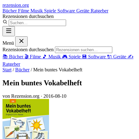
rezension
.org
Bücher
Filme
Musik
Spiele
Software
Geräte
Ratgeber
Rezensionen durchsuchen
Menü
Rezensionen durchsuchen
📚
Bücher
🎬
Filme
🎵
Musik
🎮
Spiele
💾
Software
🔌
Geräte
✍️
Ratgeber
Start
/
Bücher
/
Mein buntes Vokabelheft
Mein buntes Vokabelheft
von Rezension.org
· 2016-08-10