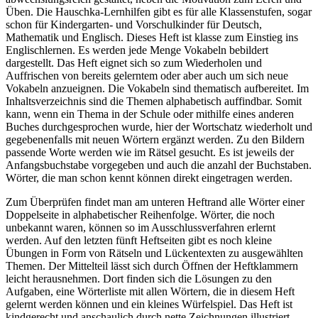
Üben. Die Hauschka-Lernhilfen gibt es für alle Klassenstufen, sogar
schon für Kindergarten- und Vorschulkinder für Deutsch,
Mathematik und Englisch. Dieses Heft ist klasse zum Einstieg ins
Englischlernen. Es werden jede Menge Vokabeln bebildert
dargestellt. Das Heft eignet sich so zum Wiederholen und
Auffrischen von bereits gelerntem oder aber auch um sich neue
Vokabeln anzueignen. Die Vokabeln sind thematisch aufbereitet. Im
Inhaltsverzeichnis sind die Themen alphabetisch auffindbar. Somit
kann, wenn ein Thema in der Schule oder mithilfe eines anderen
Buches durchgesprochen wurde, hier der Wortschatz wiederholt und
gegebenenfalls mit neuen Wörtern ergänzt werden. Zu den Bildern
passende Worte werden wie im Rätsel gesucht. Es ist jeweils der
Anfangsbuchstabe vorgegeben und auch die anzahl der Buchstaben.
Wörter, die man schon kennt können direkt eingetragen werden.
Zum Überprüfen findet man am unteren Heftrand alle Wörter einer
Doppelseite in alphabetischer Reihenfolge. Wörter, die noch
unbekannt waren, können so im Ausschlussverfahren erlernt
werden. Auf den letzten fünft Heftseiten gibt es noch kleine
Übungen in Form von Rätseln und Lückentexten zu ausgewählten
Themen. Der Mittelteil lässt sich durch Öffnen der Heftklammern
leicht herausnehmen. Dort finden sich die Lösungen zu den
Aufgaben, eine Wörterliste mit allen Wörtern, die in diesem Heft
gelernt werden können und ein kleines Würfelspiel. Das Heft ist
kindgerecht und anschaulich durch nette Zeichnungen illustriert.