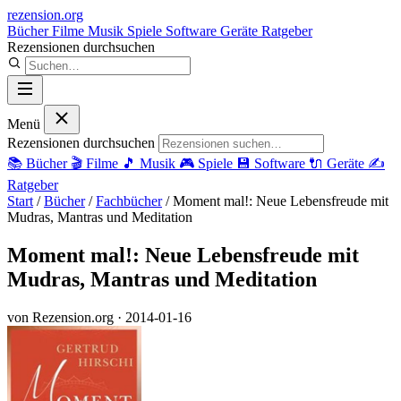
rezension
.org
Bücher
Filme
Musik
Spiele
Software
Geräte
Ratgeber
Rezensionen durchsuchen
Menü
Rezensionen durchsuchen
📚
Bücher
🎬
Filme
🎵
Musik
🎮
Spiele
💾
Software
🔌
Geräte
✍️
Ratgeber
Start
/
Bücher
/
Fachbücher
/
Moment mal!: Neue Lebensfreude mit
Mudras, Mantras und Meditation
Moment mal!: Neue Lebensfreude mit
Mudras, Mantras und Meditation
von Rezension.org
· 2014-01-16