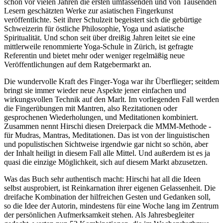
schon vor vielen Jahren die ersten umfassenden und von Tausenden
Lesern geschätzten Werke zur asiatischen Fingerkunst
veröffentlichte. Seit ihrer Schulzeit begeistert sich die gebürtige
Schweizerin für östliche Philosophie, Yoga und asiatische
Spiritualität. Und schon seit über dreißig Jahren leitet sie eine
mittlerweile renommierte Yoga-Schule in Zürich, ist gefragte
Referentin und bietet mehr oder weniger regelmäßig neue
Veröffentlichungen auf dem Ratgebermarkt an.
Die wundervolle Kraft des Finger-Yoga war ihr Überflieger; seitdem
bringt sie immer wieder neue Aspekte jener einfachen und
wirkungsvollen Technik auf den Marlt. Im vorliegenden Fall werden
die Fingerübungen mit Mantren, also Rezitationen oder
gesprochenen Wiederholungen, und Meditationen kombiniert.
Zusammen nennt Hirschi diesen Dreierpack die MMM-Methode -
für Mudras, Mantras, Meditationen. Das ist von der linguistischen
und populistischen Sichtweise irgendwie gar nicht so schön, aber
der Inhalt heiligt in diesem Fall alle Mittel. Und außerdem ist es ja
quasi die einzige Möglichkeit, sich auf diesem Markt abzusetzen.
Was das Buch sehr authentisch macht: Hirschi hat all die Ideen
selbst ausprobiert, ist Reinkarnation ihrer eigenen Gelassenheit. Die
dreifache Kombination der hilfreichen Gesten und Gedanken soll,
so die Idee der Autorin, mindestens für eine Woche lang im Zentrum
der persönlichen Aufmerksamkeit stehen. Als Jahresbegleiter