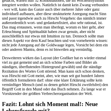
gedacht, warten nun 52 Kombinationen, die im Wochenrhythmus
integriert werden wollen. Natürlich ist damit kein Zwang verbunden
- wer will, kann das Ganze auch über mehrere Jahre oder ganz
individuell aufbauen, aber diese strukturierte Anregung macht Sinn
und passt irgendwie auch zu Hirschi Vorgehen: das nämlich immer
außerordentlich wort- und gedankenfixiert, also sehr rational, ist.
Das mag erstaunen, wenn man überlegt, worum es hier geht, aber
Erleuchtung und Spiritualität haben zwar genuin, aber nicht
ausschließlich nur etwas mit Intuition zu tun. Dennoch sollte man
diesen Aspekt vor dem Kauf beachten und von vorneherein wissen:
nicht jede Anregung auf die Goldwaage legen, Vorsicht bei dem ein
oder anderen Mantra, denn es ist bisweilen arg vernünftig.
Desweiteren wirken das Layout (der Grafiker hat es wieder einmal
viel zu gut gemeint und an sich schöne Farben und Bilder als
ständigen, überflutenden Hintergrund gewählt) und die ständige
Rezitation des Wortes Gott störend. Man kann sich schon denken,
was Hirschi mit Gott meint, aber, wie man seit gut hundert Jahren
öffentlich formulieren darf: ohne eine klare Erklärung sollte kein
vernünftiger Mensch (und zu denen gehört Hirschi zweifelsfrei) den
Begriff Gott in den Mund oder das Buch nehmen. Zu lange war er
Vorsitzender der größten Verbrecherorganisation der Welt.
Fazit: Lohnt sich Moment mal!: Neue
Lebensfreude mit?