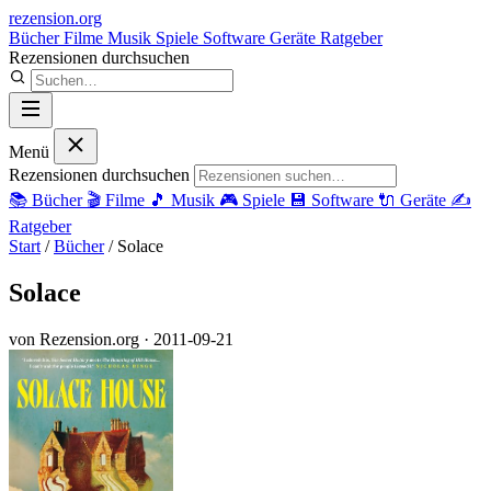
rezension
.org
Bücher
Filme
Musik
Spiele
Software
Geräte
Ratgeber
Rezensionen durchsuchen
Menü
Rezensionen durchsuchen
📚
Bücher
🎬
Filme
🎵
Musik
🎮
Spiele
💾
Software
🔌
Geräte
✍️
Ratgeber
Start
/
Bücher
/
Solace
Solace
von Rezension.org
· 2011-09-21