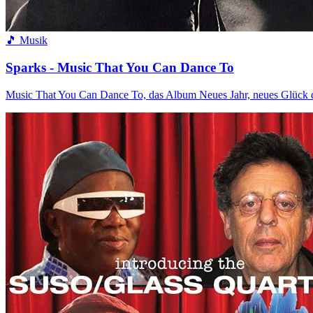
🎵 Musik
Sparks - Music That You Can Dance To
Music That You Can Dance To, das Album Neues Jahr, neues Glück d