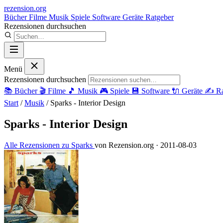
rezension
.org
Bücher
Filme
Musik
Spiele
Software
Geräte
Ratgeber
Rezensionen durchsuchen
Menü
Rezensionen durchsuchen
📚
Bücher
🎬
Filme
🎵
Musik
🎮
Spiele
💾
Software
🔌
Geräte
✍️
Ra
Start
/
Musik
/
Sparks - Interior Design
Sparks - Interior Design
Alle Rezensionen zu Sparks
von Rezension.org
· 2011-08-03