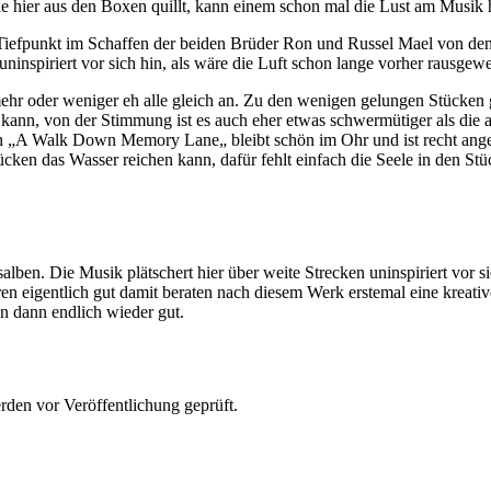
 hier aus den Boxen quillt, kann einem schon mal die Lust am Musik 
n Tiefpunkt im Schaffen der beiden Brüder Ron und Russel Mael von den
ninspiriert vor sich hin, als wäre die Luft schon lange vorher rausgew
mehr oder weniger eh alle gleich an. Zu den wenigen gelungen Stücken
ann, von der Stimmung ist es auch eher etwas schwermütiger als die an
ch „A Walk Down Memory Lane„ bleibt schön im Ohr und ist recht ange
ücken das Wasser reichen kann, dafür fehlt einfach die Seele in den St
alben. Die Musik plätschert hier über weite Strecken uninspiriert vor
en eigentlich gut damit beraten nach diesem Werk erstemal eine kreativ
n dann endlich wieder gut.
rden vor Veröffentlichung geprüft.