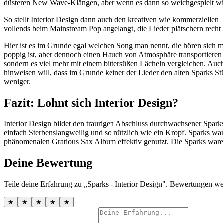
düsteren New Wave-Klängen, aber wenn es dann so weichgespielt wie
So stellt Interior Design dann auch den kreativen wie kommerzielle
vollends beim Mainstream Pop angelangt, die Lieder plätschern recht u
Hier ist es im Grunde egal welchen Song man nennt, die hören sich 
poppig ist, aber dennoch einen Hauch von Atmosphäre transportieren k
sondern es viel mehr mit einem bittersüßen Lächeln vergleichen. Au
hinweisen will, dass im Grunde keiner der Lieder den alten Sparks St
weniger.
Fazit: Lohnt sich Interior Design?
Interior Design bildet den traurigen Abschluss durchwachsener Sparks
einfach Sterbenslangweilig und so nützlich wie ein Kropf. Sparks war
phänomenalen Gratious Sax Album effektiv genutzt. Die Sparks ware
Deine Bewertung
Teile deine Erfahrung zu „Sparks - Interior Design". Bewertungen we
★
★
★
★
★