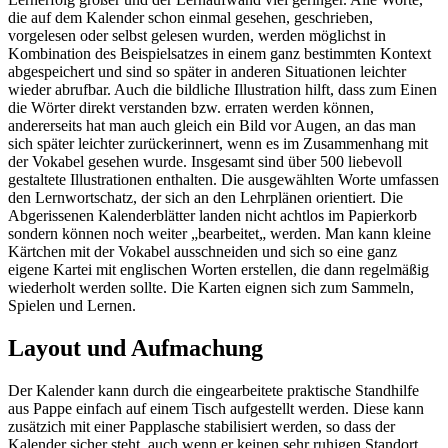
die auf dem Kalender schon einmal gesehen, geschrieben,
vorgelesen oder selbst gelesen wurden, werden möglichst in
Kombination des Beispielsatzes in einem ganz bestimmten Kontext
abgespeichert und sind so später in anderen Situationen leichter
wieder abrufbar. Auch die bildliche Illustration hilft, dass zum Einen
die Wörter direkt verstanden bzw. erraten werden können,
andererseits hat man auch gleich ein Bild vor Augen, an das man
sich später leichter zurückerinnert, wenn es im Zusammenhang mit
der Vokabel gesehen wurde. Insgesamt sind über 500 liebevoll
gestaltete Illustrationen enthalten. Die ausgewählten Worte umfassen
den Lernwortschatz, der sich an den Lehrplänen orientiert. Die
Abgerissenen Kalenderblätter landen nicht achtlos im Papierkorb
sondern können noch weiter „bearbeitet„ werden. Man kann kleine
Kärtchen mit der Vokabel ausschneiden und sich so eine ganz
eigene Kartei mit englischen Worten erstellen, die dann regelmäßig
wiederholt werden sollte. Die Karten eignen sich zum Sammeln,
Spielen und Lernen.
Layout und Aufmachung
Der Kalender kann durch die eingearbeitete praktische Standhilfe
aus Pappe einfach auf einem Tisch aufgestellt werden. Diese kann
zusätzich mit einer Papplasche stabilisiert werden, so dass der
Kalender sicher steht, auch wenn er keinen sehr ruhigen Standort