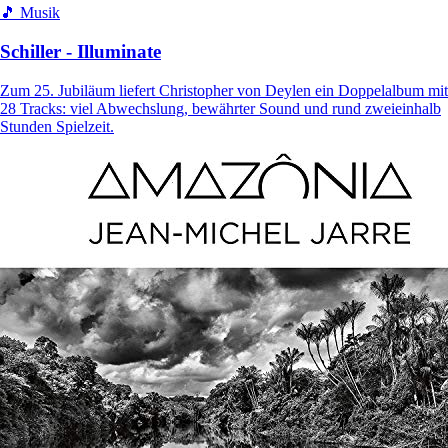
🎵 Musik
Schiller - Illuminate
Zum 25. Jubiläum liefert Christopher von Deylen ein Doppelalbum mit
28 Tracks: viel Abwechslung, bewährter Sound und rund zweieinhalb
Stunden Spielzeit.