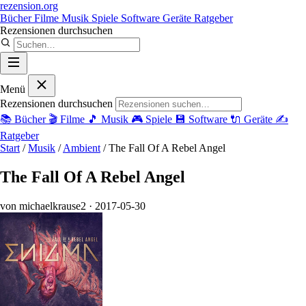
rezension
.org
Bücher
Filme
Musik
Spiele
Software
Geräte
Ratgeber
Rezensionen durchsuchen
Menü
Rezensionen durchsuchen
📚
Bücher
🎬
Filme
🎵
Musik
🎮
Spiele
💾
Software
🔌
Geräte
✍️
Ratgeber
Start
/
Musik
/
Ambient
/
The Fall Of A Rebel Angel
The Fall Of A Rebel Angel
von michaelkrause2
· 2017-05-30