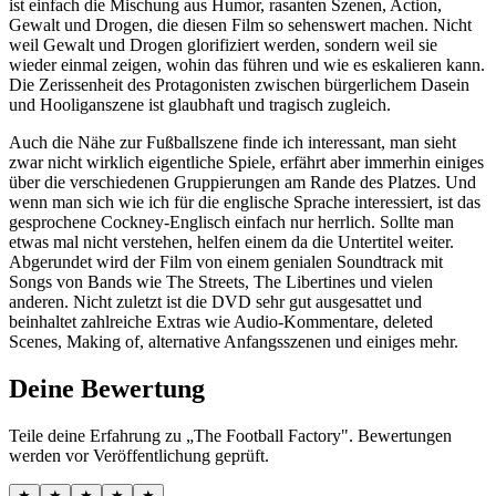
ist einfach die Mischung aus Humor, rasanten Szenen, Action,
Gewalt und Drogen, die diesen Film so sehenswert machen. Nicht
weil Gewalt und Drogen glorifiziert werden, sondern weil sie
wieder einmal zeigen, wohin das führen und wie es eskalieren kann.
Die Zerissenheit des Protagonisten zwischen bürgerlichem Dasein
und Hooliganszene ist glaubhaft und tragisch zugleich.
Auch die Nähe zur Fußballszene finde ich interessant, man sieht
zwar nicht wirklich eigentliche Spiele, erfährt aber immerhin einiges
über die verschiedenen Gruppierungen am Rande des Platzes. Und
wenn man sich wie ich für die englische Sprache interessiert, ist das
gesprochene Cockney-Englisch einfach nur herrlich. Sollte man
etwas mal nicht verstehen, helfen einem da die Untertitel weiter.
Abgerundet wird der Film von einem genialen Soundtrack mit
Songs von Bands wie The Streets, The Libertines und vielen
anderen. Nicht zuletzt ist die DVD sehr gut ausgesattet und
beinhaltet zahlreiche Extras wie Audio-Kommentare, deleted
Scenes, Making of, alternative Anfangsszenen und einiges mehr.
Deine Bewertung
Teile deine Erfahrung zu „The Football Factory". Bewertungen
werden vor Veröffentlichung geprüft.
★
★
★
★
★