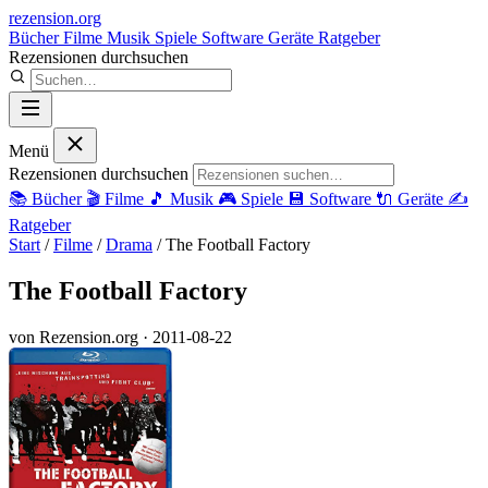
rezension
.org
Bücher
Filme
Musik
Spiele
Software
Geräte
Ratgeber
Rezensionen durchsuchen
Menü
Rezensionen durchsuchen
📚
Bücher
🎬
Filme
🎵
Musik
🎮
Spiele
💾
Software
🔌
Geräte
✍️
Ratgeber
Start
/
Filme
/
Drama
/
The Football Factory
The Football Factory
von Rezension.org
· 2011-08-22