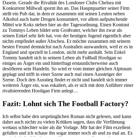
Dasein. Gerade die Rivalität des Londoner Clubs Chelsea mit
Konkurrent Millwall spornt ihn an. Das Hauptquartier seiner Firm
stellt ein Pub dar, in dem er zusammen mit seinen Leuten neben
Alkohol auch harte Drogen konsumiert, vor allem aufputschende
Mittel wie Koks stehen hier an der Tagesordnung. Einen Kontrast
zu Tommys Leben bildet sein Großvater, welcher ihn zwar als
seinen Enkel sehr lieb hat, von der heutigen Jugend eigentlich aber
nichts empfindet außer Abscheu. Er möchte zusammen mit seinem
besten Freund demnächst nach Australien auswandern, weil er es in
England und speziell in London, nicht mehr aushält. Sein Enkel
Tommy handelt sich in seinem Leben als Fußball Hooligan so
einiges an Ärger ein und hinterfragt erstaunlicherweise auch
desöfteren sein Handeln. So wird er vom immer gleichen Alptraum
geplagt und trifft in einer Szene auch mal einen Aussteiger der
Szene. Doch den Ausstieg findet er nicht und handelt sich immer
weiteren Ärger ein, was eskaliert, als er sich mit dem Anführer einer
rivalisierenden Hooligan Firm anlegt…
Fazit: Lohnt sich The Football Factory?
Ich selbst habe den ursprünglichen Roman nicht gelesen, und kann
daher auch nichts zu vielen Kritiken sagen, dass die Verfilmung
weitaus schlechter wäre als die Vorlage. Mir hat der Film exzellent
gefallen und ich schaue ihn sogar immer noch ab und zu mal an. Es