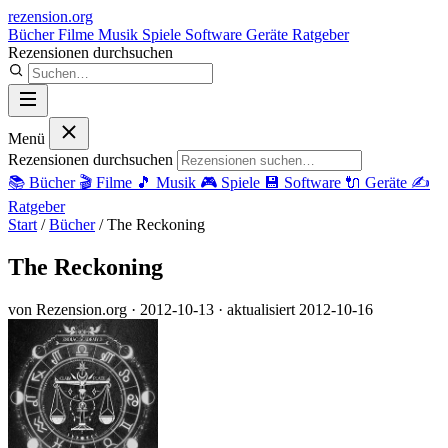
rezension
.org
Bücher
Filme
Musik
Spiele
Software
Geräte
Ratgeber
Rezensionen durchsuchen
Menü
Rezensionen durchsuchen
📚
Bücher
🎬
Filme
🎵
Musik
🎮
Spiele
💾
Software
🔌
Geräte
✍️
Ratgeber
Start
/
Bücher
/
The Reckoning
The Reckoning
von Rezension.org
· 2012-10-13
· aktualisiert 2012-10-16