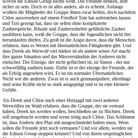
wovon die Edison Group nichts weiß. Die Freunde denken, dort
sicher zu sein. Doch es ist alles anders, als es scheint. Anfangs
wollten die Mitglieder der Gruppe ihnen zwar helfen, doch nachdem
Chloe ausversehen auf einem Friedhof Tote hat auferstehen lassen
und Tori gezeigt hat, dass sie selbst ohne komplizierte
Zaubersprüche, Rituale und Zauberzubehör gefährliche Zauber
ausführen kann, weiß die Gruppe, dass die Jugendlichen nicht frei
herumlaufen dürfen. Zu groß ist die Angst davor, dass die Menschen
erfahren, dass es Wesen mit übernatürlichen Fähigkeiten gibt. Und
dass Derek als Werwolf viel stärker ist als andere seiner Art macht
ihre ganze Situation und das Missverständnis der Anderen nicht
einfacher. Der Einzige, der nicht gefürchtet ist, ist Simon - der nur
schwerfällig zaubern kann. Dafür ist er der einzige der Freunde, der
als Erfolg angesehen wird. Er ist ein normaler Übernatürlicher.
Nicht wie die anderen. Zwar ist er auch genmanipuliert, allerdings
sind seine Kräfte nicht so stark ausgeprägt und er ist eine kleinere
Gefahr.
Als Derek und Chloe nach einer Hetzjagd mit zwei anderen
Werwölfen im Wald erfahren, dass die Gruppe, der sie vertraut
haben, Derek los werden wollen, beschließen sie zu flüchten. Derek
soll umgebracht werden und wenn nötig auch Chloe. Das Schlimme
ist, dass Andrew den Plan mit ausgeschmiedet haben muss. Wem
sollen die Freunde jetzt noch vertrauen? Und vor allem, werden sie
die Edison Group stoppen können? Und von ihrem ursprünglichen