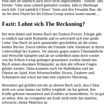
Plan sind sie natürlich auch noch nicht abgekommen - Simons’ und
Dereks‘ Vater muss schnell gefunden werden, falls er überhaupt
noch lebt. Und natürlich Chloes‘ Tante und ihre Freundin Rae, die
sie bei ihrer Flucht bei der Edison Group zurück lassen musste…
Fazit: Lohnt sich The Reckoning?
Bei dem dritten und letzten Buch der Darkest Powers Trilogie gibt
es endlich mal mehr Romantik und es entwickelt sich eine große
Liebe. Das Buch ist noch spannender geschrieben als die ersten
beiden Bücher. Zuerst erleben die Freunde viele Abenteuer in ihrem
Unterschlupf bei Andrew. Sie müssen gegen andere Übernatürliche
und Werwölfe kämpfen und als sie schließlich dann doch wieder
von der Edison Group gefangen genommen werden nimmt das
Buch seinen absoluten Höhepunkt, an dem alle offenen Fragen
geklärt werden. Dann kommen noch ein Halbdämon und ein
Dämon ins Spiel, böse Wissenschaftler, Hexen, Zauberer und
Schamanen und schon hat man eine explosive Mischung.
Besonders gut gefallen hat mir an diesem Buch auch, dass Chloe
nicht wie sonst immer nur hilflos wegläuft- sie hat gelernt, ihre
Kräfte gekonnt einzusetzen und Zombies zu kontrollieren. Es ist gut
zu sehen, dass sie wenigstens am Ende nicht mehr das nutzlose,
schwache, kleine Mädchen ist.